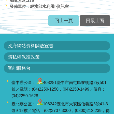
瀏覽人次:
270
智
發佈單位：經濟部水利署>資訊室
能
服
務
回上一頁
回最上面
台
:::
政府網站資料開放宣告
隱私權保護政策
智能服務台
臺中辦公區：
408281臺中市南屯區黎明路2段501
號／電話：(04)2250-1250，(04)2250-1499／傳真：
(04)2250-1628
臺北辦公區：
106242臺北市大安區信義路3段41-3
號9-12樓／電話：(02)3707-3000，(0800)212-239，傳