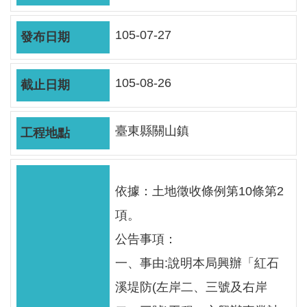
軸
最
105-07-27
新
水
情
105-08-26
公
告
臺東縣關山鎮
訊
息
依據：土地徵收條例第10條第2
便
民
項。
服
公告事項：
務
一、事由:說明本局興辦「紅石
資
溪堤防(左岸二、三號及右岸
訊