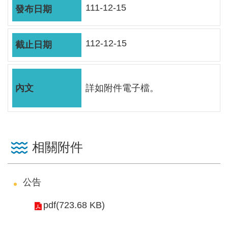
軸
111-12-15
最
新
112-12-15
水
情
公
詳如附件電子檔。
告
訊
息
便
相關附件
民
服
公告
務
pdf(723.68 KB)
資
訊