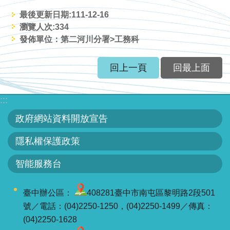
見
最後更新日期:111-12-16
信
瀏覽人次:
334
箱
發佈單位：第二河川分署>工務科
常
回上一頁
回最上面
見
問
答
:::
政府網站資料開放宣告
廉
政
隱私權保護政策
平
智能服務台
臺
性
臺中辦公區：
408281臺中市南屯區黎明路2段501
平
號／電話：(04)2250-1250，(04)2250-1499／傳真：
專
(04)2250-1628