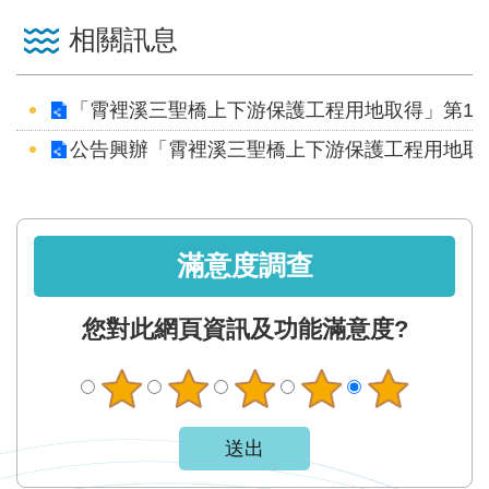
服
相關訊息
務
關
「霄裡溪三聖橋上下游保護工程用地取得」第1
於
本
公告興辦「霄裡溪三聖橋上下游保護工程用地取
署
網
站
滿意度調查
導
覽
您對此網頁資訊及功能滿意度?
回
首
頁
意