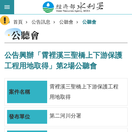
跳到主要內容區塊
:::
進
首頁
公告訊息
公聽會
公聽會
階
公聽會
搜
尋
公告興辦「霄裡溪三聖橋上下游保護
工程用地取得」第2場公聽會
霄裡溪三聖橋上下游保護工程
用地取得
業
第二河川分署
務
主