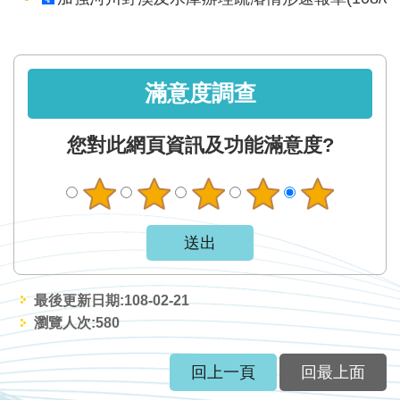
軸
最
新
水
滿意度調查
情
您對此網頁資訊及功能滿意度?
公
告
訊
息
便
民
服
最後更新日期:108-02-21
瀏覽人次:
580
務
資
回上一頁
回最上面
訊