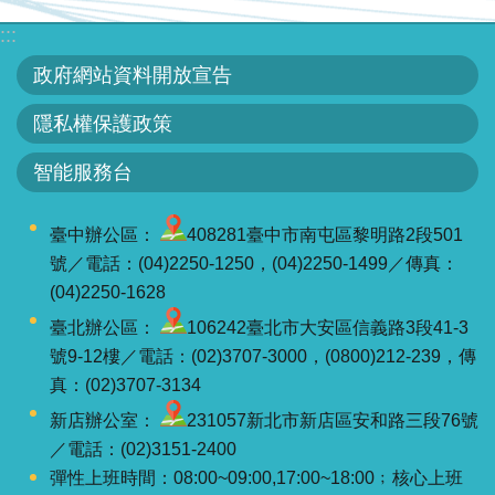
服
:::
務
政府網站資料開放宣告
關
於
隱私權保護政策
本
智能服務台
署
網
臺中辦公區：
408281臺中市南屯區黎明路2段501
站
號／電話：(04)2250-1250，(04)2250-1499／傳真：
導
(04)2250-1628
覽
臺北辦公區：
106242臺北市大安區信義路3段41-3
號9-12樓／電話：(02)3707-3000，(0800)212-239，傳
回
真：(02)3707-3134
首
新店辦公室：
231057新北市新店區安和路三段76號
頁
／電話：(02)3151-2400
彈性上班時間：08:00~09:00,17:00~18:00﹔核心上班
意