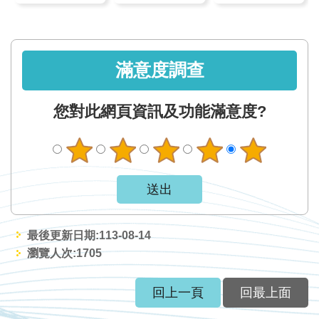
網
站
資
料
滿意度調查
開
放
您對此網頁資訊及功能滿意度?
宣
告
隱
私
權
保
最後更新日期:113-08-14
護
瀏覽人次:
1705
政
策
回上一頁
回最上面