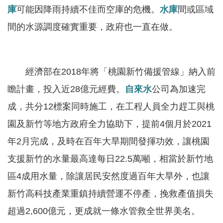
軸
庫
可能因降雨持續不佳而空庫的危機。
水庫
間或區域
最
間的水源調度確實重要，政府也一直在做。
新
水
情
經濟部在2018年將「桃園新竹備援管線」納入前
公
瞻計畫，投入近28億元經費。
自來水
公司為加速完
告
成，共分12標案同時施工，在工程人員全力趕工與桃
訊
息
園及新竹等地方政府全力協助下，提前4個月於2021
年2月完成，及時在百年大旱期間發揮功效，讓桃園
便
民
支援新竹的水量最高達每日22.5萬噸，相當於新竹地
服
區4成用水量，除讓居民安然度過百年大旱外，也讓
務
新竹高科技產業重鎮持續營運不停產，挽救產值損失
資
超過2,600億元，更成就一條水管救全世界美名。
訊