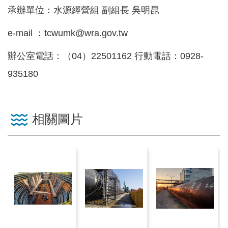
區
承辦單位：水源經營組 副組長 吳明昆
English
e-mail ：tcwumk@wra.gov.tw
RSS
辦公室電話：（04）22501162 行動電話：0928-
935180
互
動
交
流
相關圖片
專
屬
網
站
政
府