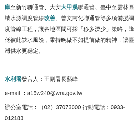
見
庫
至新竹聯通管、大安
大甲溪
聯通管、臺中至雲林區
信
域水源調度管線
改善
、曾文南化聯通管等多項備援調
箱
度管線工程，讓各地區間可採「移多濟少」策略，降
常
低彼此缺水風險，秉持晚做不如提前做的精神，讓臺
見
灣供水更穩定。
問
答
廉
水利署
發言人：王副署長藝峰
政
平
e-mail ：a15w240@wra.gov.tw
臺
辦公室電話：（02）37073000 行動電話：0933-
性
012183
平
專