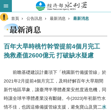
跳到主要內容區塊
:::
進
首頁
公告訊息
最新消息
最新消息
階
最新消息
搜
尋
百年大旱時桃竹幹管提前4個月完工
挽救產值2600億元 打破缺水疑慮
前瞻基礎建設計畫項下「桃園新竹備援管線」於
2021年2月提前4個月完工，及時紓解百年大旱期間
新竹地區旱象，讓臺灣半導體產業安然度過危機，同
業
務
時讓全球半導體產業沒有斷鏈。今(2023)年初新竹水
主
情不佳，也因這條備援管線支援，避免寶山及寶二
水