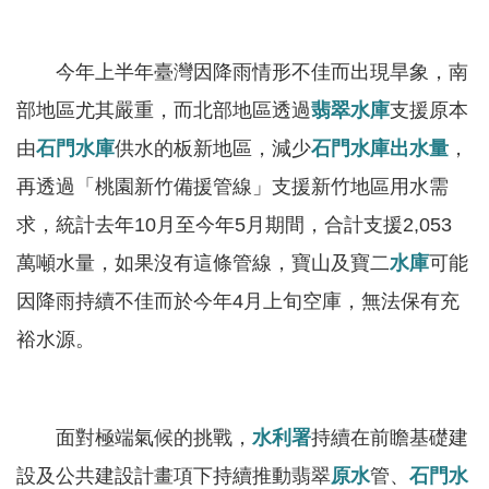
服
務
今年上半年臺灣因降雨情形不佳而出現旱象，南
關
部地區尤其嚴重，而北部地區透過
翡翠水庫
支援原本
於
本
由
石門水庫
供水的板新地區，減少
石門水庫
出水量
，
署
再透過「桃園新竹備援管線」支援新竹地區用水需
求，統計去年10月至今年5月期間，合計支援2,053
網
站
萬噸水量，如果沒有這條管線，寶山及寶二
水庫
可能
導
因降雨持續不佳而於今年4月上旬空庫，無法保有充
覽
裕水源。
回
首
頁
面對極端氣候的挑戰，
水利署
持續在前瞻基礎建
設及公共建設計畫項下持續推動翡翠
原水
管、
石門水
意