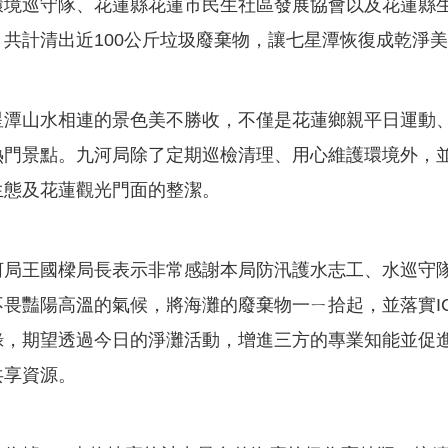
環境巡守隊、花蓮縣花蓮市民生社區發展協會以及花蓮縣
，共計清出近100公斤垃圾廢棄物，讓七星潭恢復成乾淨
山水相連的景色美不勝收，不僅是花蓮鄉親平日運動、
熱門景點。九河局除了定期巡檢清理、用心維護環境外，
生態及花蓮觀光門面的整潔。
王國樑局長表示非常感謝本局防汛護水志工、水巡守隊
不畏豔陽高溫的氣候，將海灘的廢棄物一ㄧ拾起，並落實I
錄，期望透過今日的淨灘活動，增進三方的專業知能並促
共享資源。