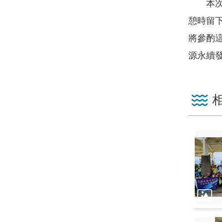
本次依
憩時留
將參酌
源永續