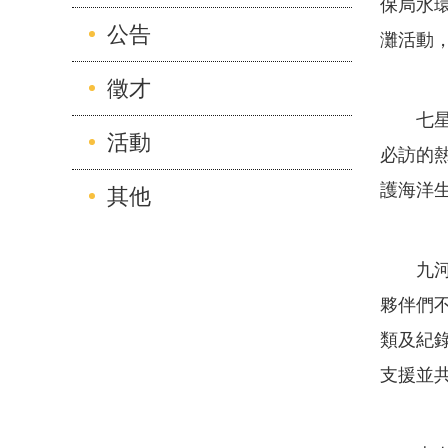
保局水
公告
灘活動
徵才
七星潭
活動
必訪的
護海洋
其他
九河局
夥伴們
類及紀
支援並