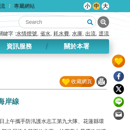
流
專屬網站
小
中
大
關鍵字
水情燈號
省水
耗水費
水庫
出流
逕流
資訊服務
關於本署
收藏網頁
海岸線
)日上午攜手防汛護水志工第九大隊、花蓮縣環