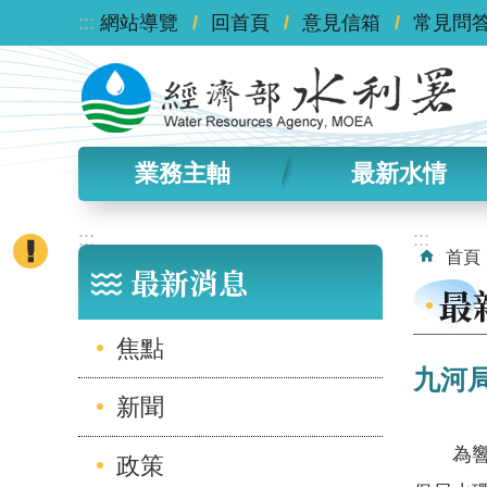
:::
跳到主要內容區塊
網站導覽
回首頁
意見信箱
常見問
業務主軸
最新水情
:::
:::
首頁
最新消息
最
焦點
九河
新聞
為響應
政策