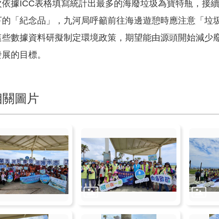
據ICC表格填寫統計出最多的海廢垃圾為寶特瓶，接續
下的「紀念品」，九河局呼籲前往海邊遊憩時應注意「垃
這些數據資料研擬制定環境政策，期望能由源頭開始減少
發展的目標。
相關圖片