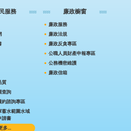
民服務
廉政櫥窗
廉政服務
網
廉政法規
書
廉政反貪專區
公職人員財產申報專區
公務機密維護
廉政信箱
品質
圍查詢
履約諮詢專區
庫蓄水範圍水域
申請書
更多...