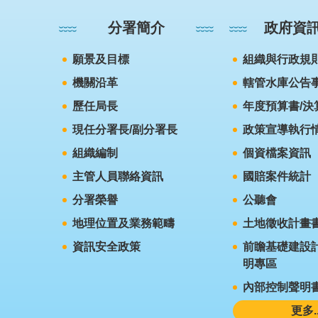
分署簡介
政府資
願景及目標
組織與行政規
機關沿革
轄管水庫公告
歷任局長
年度預算書/決
現任分署長/副分署長
政策宣導執行
組織編制
個資檔案資訊
主管人員聯絡資訊
國賠案件統計
分署榮譽
公聽會
地理位置及業務範疇
土地徵收計畫
資訊安全政策
前瞻基礎建設計
明專區
內部控制聲明
更多..