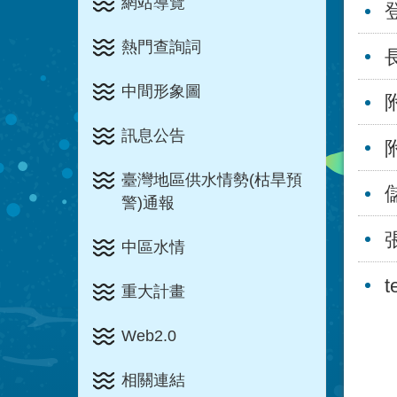
網站導覽
熱門查詢詞
中間形象圖
訊息公告
臺灣地區供水情勢(枯旱預
警)通報
中區水情
t
重大計畫
Web2.0
相關連結