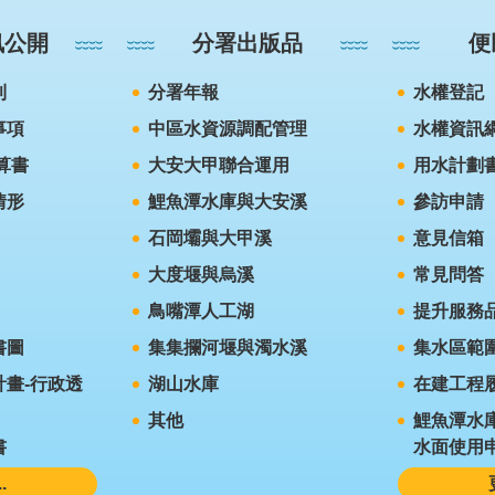
訊公開
分署出版品
便
則
分署年報
水權登記
事項
中區水資源調配管理
水權資訊
算書
大安大甲聯合運用
用水計劃
情形
鯉魚潭水庫與大安溪
參訪申請
石岡壩與大甲溪
意見信箱
大度堰與烏溪
常見問答
鳥嘴潭人工湖
提升服務
書圖
集集攔河堰與濁水溪
集水區範
畫-行政透
湖山水庫
在建工程
其他
鯉魚潭水
書
水面使用
.