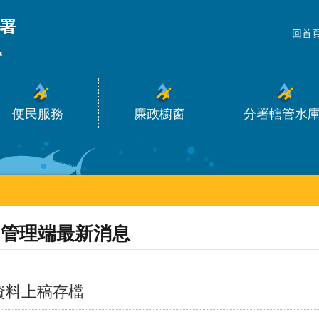
_
回首
便民服務
廉政櫥窗
分署轄管水
管理端最新消息
資料上稿存檔