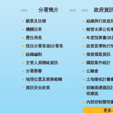
分署簡介
政府資
願景及目標
組織與行政規
機關沿革
轄管水庫公告
歷任局長
年度預算書/決
現任分署長/副分署長
政策宣導執行
組織編制
個資檔案資訊
主管人員聯絡資訊
國賠案件統計
分署榮譽
公聽會
地理位置及業務範疇
土地徵收計畫
資訊安全政策
前瞻基礎建設計
明專區
內部控制聲明
更多..