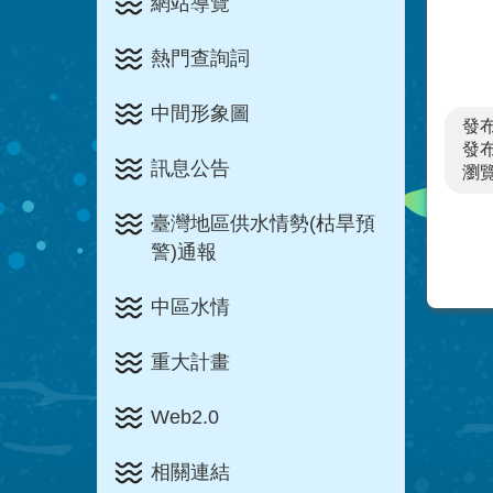
網站導覽
熱門查詢詞
中間形象圖
發
發布
訊息公告
瀏
臺灣地區供水情勢(枯旱預
警)通報
中區水情
重大計畫
Web2.0
相關連結