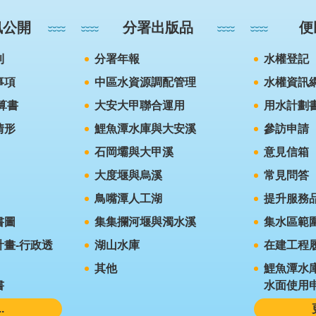
訊公開
分署出版品
便
則
分署年報
水權登記
事項
中區水資源調配管理
水權資訊
算書
大安大甲聯合運用
用水計劃
情形
鯉魚潭水庫與大安溪
參訪申請
石岡壩與大甲溪
意見信箱
大度堰與烏溪
常見問答
鳥嘴潭人工湖
提升服務
書圖
集集攔河堰與濁水溪
集水區範
畫-行政透
湖山水庫
在建工程
其他
鯉魚潭水
書
水面使用
.