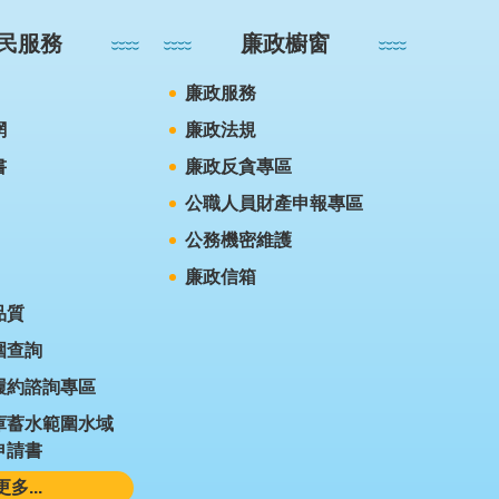
民服務
廉政櫥窗
廉政服務
網
廉政法規
書
廉政反貪專區
公職人員財產申報專區
公務機密維護
廉政信箱
品質
圍查詢
履約諮詢專區
庫蓄水範圍水域
申請書
更多...