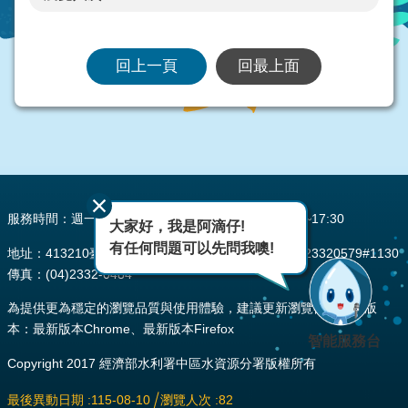
回上一頁
回最上面
:::
服務時間：週一至週五 AM08:00~12:00 PM13:30~17:30
大家好，我是阿滴仔!
有任何問題可以先問我噢!
地址：413210臺中市霧峰區峰堤路195號 電話：(04)23320579#1130
傳真：(04)2332-0484
為提供更為穩定的瀏覽品質與使用體驗，建議更新瀏覽器至以下版
本：最新版本Chrome、最新版本Firefox
智能服務台
Copyright 2017 經濟部水利署中區水資源分署版權所有
最後異動日期
115-08-10
瀏覽人次
82