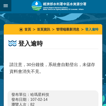
跳到主要內容區塊
:::
_
:::
:::
首頁
首頁資訊
管理端最新消息
登入逾時
登入逾時
請注意，
30
分鐘後，系統會自動登出，未儲存
資料會消失不見。
發布單位：哈瑪星科技
發布日期：107-02-14
瀏覽人次：
82