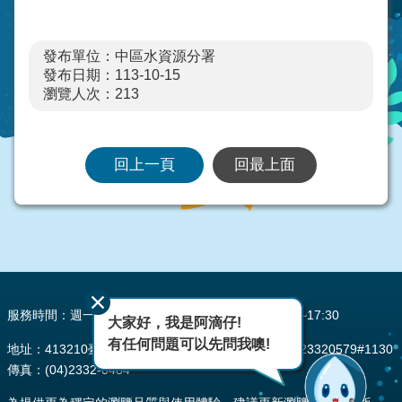
發布單位：中區水資源分署
發布日期：113-10-15
瀏覽人次：
213
回上一頁
回最上面
:::
服務時間：週一至週五 AM08:00~12:00 PM13:30~17:30
大家好，我是阿滴仔!
有任何問題可以先問我噢!
地址：413210臺中市霧峰區峰堤路195號 電話：(04)23320579#1130
傳真：(04)2332-0484