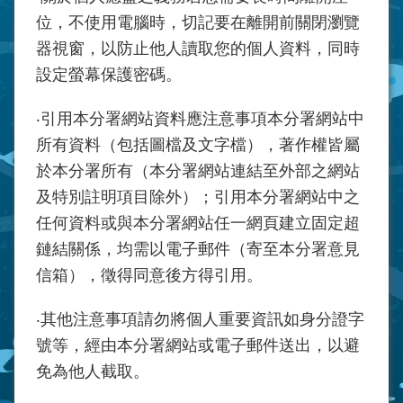
位，不使用電腦時，切記要在離開前關閉瀏覽
器視窗，以防止他人讀取您的個人資料，同時
設定螢幕保護密碼。
‧引用本
分署
網站資料應注意事項本
分署
網站中
所有資料（包括圖檔及文字檔），著作權皆屬
於本
分署
所有（本
分署
網站連結至外部之網站
及特別註明項目除外）；引用本
分署
網站中之
任何資料或與本
分署
網站任一網頁建立固定超
鏈結關係，均需以電子郵件（寄至本
分署
意見
信箱），徵得同意後方得引用。
‧其他注意事項請勿將個人重要資訊如身分證字
號等，經由本
分署
網站或電子郵件送出，以避
免為他人截取。