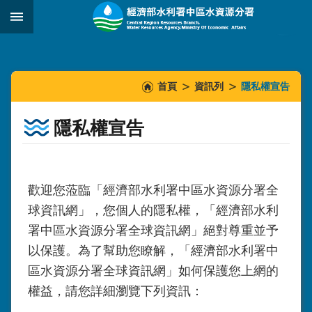
跳到主要內容區塊
:::
_
:::
:::
首頁
資訊列
隱私權宣告
隱私權宣告
歡迎您蒞臨「經濟部水利署中區水資源
分署
全
球資訊網」，您個人的隱私權，「經濟部水利
署中區水資源
分署
全球資訊網」絕對尊重並予
以保護。為了幫助您瞭解，「經濟部水利署中
區水資源
分署
全球資訊網」如何保護您上網的
權益，請您詳細瀏覽下列資訊：