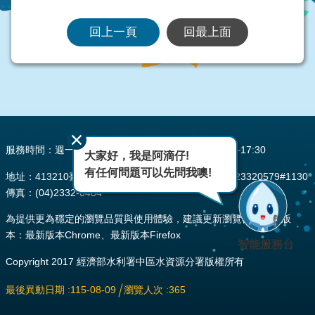
回上一頁
回最上面
:::
服務時間：週一至週五 AM08:00~12:00 PM13:30~17:30
大家好，我是阿滴仔!
有任何問題可以先問我噢!
地址：413210臺中市霧峰區峰堤路195號 電話：(04)23320579#1130
傳真：(04)2332-0484
為提供更為穩定的瀏覽品質與使用體驗，建議更新瀏覽器至以下版
本：最新版本Chrome、最新版本Firefox
智能服務台
Copyright 2017 經濟部水利署中區水資源分署版權所有
最後異動日期
115-08-09
瀏覽人次
365