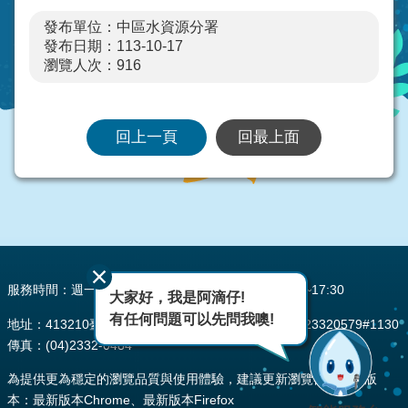
發布單位：中區水資源分署
發布日期：113-10-17
瀏覽人次：
916
回上一頁
回最上面
:::
服務時間：週一至週五 AM08:00~12:00 PM13:30~17:30
大家好，我是阿滴仔!
有任何問題可以先問我噢!
地址：413210臺中市霧峰區峰堤路195號 電話：(04)23320579#1130
傳真：(04)2332-0484
為提供更為穩定的瀏覽品質與使用體驗，建議更新瀏覽器至以下版
本：最新版本Chrome、最新版本Firefox