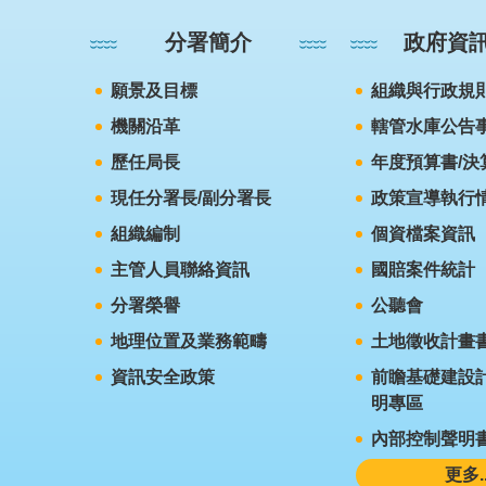
分署簡介
政府資
願景及目標
組織與行政規
機關沿革
轄管水庫公告
歷任局長
年度預算書/決
現任分署長/副分署長
政策宣導執行
組織編制
個資檔案資訊
主管人員聯絡資訊
國賠案件統計
分署榮譽
公聽會
地理位置及業務範疇
土地徵收計畫
資訊安全政策
前瞻基礎建設計
明專區
內部控制聲明
更多..