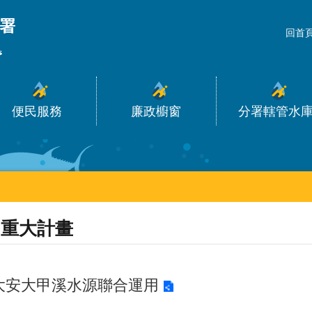
_
回首
便民服務
廉政櫥窗
分署轄管水
重大計畫
大安大甲溪水源聯合運用