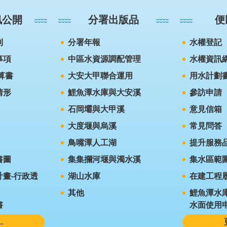
訊公開
分署出版品
便
則
分署年報
水權登記
事項
中區水資源調配管理
水權資訊
算書
大安大甲聯合運用
用水計劃
情形
鯉魚潭水庫與大安溪
參訪申請
石岡壩與大甲溪
意見信箱
大度堰與烏溪
常見問答
鳥嘴潭人工湖
提升服務
書圖
集集攔河堰與濁水溪
集水區範
畫-行政透
湖山水庫
在建工程
其他
鯉魚潭水
書
水面使用
.