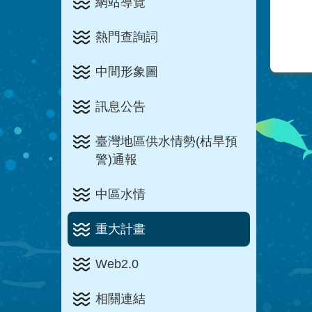
網站導覽
熱門查詢詞
中間形象圖
訊息公告
臺灣地區供水情勢(枯旱預
警)通報
中區水情
重大計畫
Web2.0
相關連結