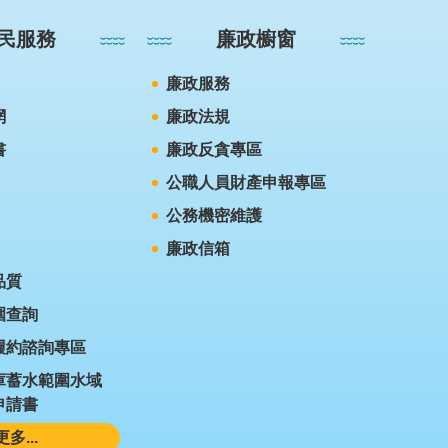
民服務
廉政櫥窗
廉政服務
網
廉政法規
書
廉政反貪專區
公職人員財產申報專區
公務機密維護
廉政信箱
品質
圍查詢
履約諮詢專區
庫蓄水範圍水域
申請書
更多...