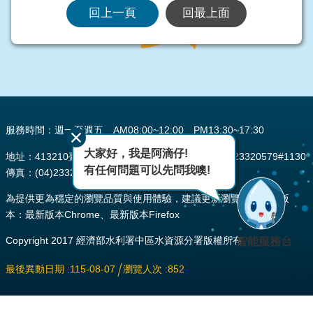
回上一頁
回最上面
:::
服務時間：週一至週五 AM08:00~12:00 PM13:30~17:30
大家好，我是阿滴仔!
地址：413210臺中市霧峰區峰堤路195號 電話：(04)23320579#1130
有任何問題可以先問我噢!
傳真：(04)2332-0484
為提供更為穩定的瀏覽品質與使用體驗，建議更新瀏覽器至以下版
本：最新版本Chrome、最新版本Firefox
Copyright 2017 經濟部水利署中區水資源分署版權所有
智能服務台
最後異動日期
115-08-07
瀏覽人次
852