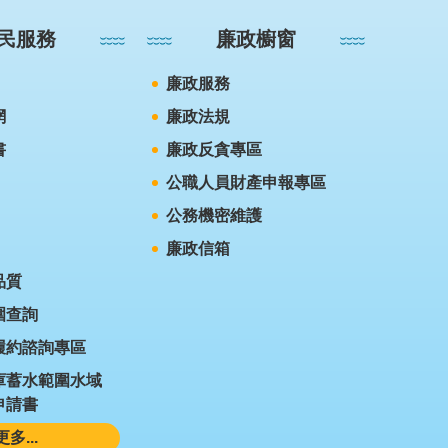
民服務
廉政櫥窗
廉政服務
網
廉政法規
書
廉政反貪專區
公職人員財產申報專區
公務機密維護
廉政信箱
品質
圍查詢
履約諮詢專區
庫蓄水範圍水域
申請書
更多...