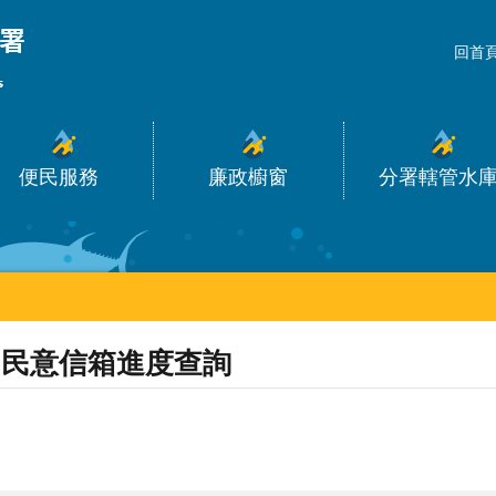
_
回首
便民服務
廉政櫥窗
分署轄管水
民意信箱進度查詢