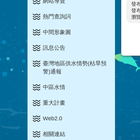
網站導覽
發
發布
熱門查詢詞
瀏
中間形象圖
訊息公告
臺灣地區供水情勢(枯旱預
警)通報
中區水情
重大計畫
Web2.0
相關連結