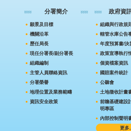
分署簡介
政府資
願景及目標
組織與行政規
機關沿革
轄管水庫公告
歷任局長
年度預算書/決
現任分署長/副分署長
政策宣導執行
組織編制
個資檔案資訊
主管人員聯絡資訊
國賠案件統計
分署榮譽
公聽會
地理位置及業務範疇
土地徵收計畫
資訊安全政策
前瞻基礎建設計
明專區
內部控制聲明
更多..