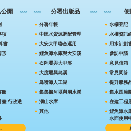
訊公開
分署出版品
便
則
分署年報
水權登記
事項
中區水資源調配管理
水權資訊
算書
大安大甲聯合運用
用水計劃
情形
鯉魚潭水庫與大安溪
參訪申請
石岡壩與大甲溪
意見信箱
大度堰與烏溪
常見問答
鳥嘴潭人工湖
提升服務
書圖
集集攔河堰與濁水溪
集水區範
畫-行政透
湖山水庫
在建工程
其他
鯉魚潭水
書
水面使用
.