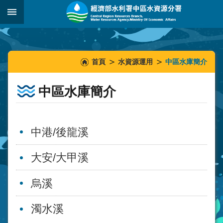
跳到主要內容區塊
:::
_
:::
:::
首頁
水資源運用
中區水庫簡介
中區水庫簡介
中港/後龍溪
大安/大甲溪
烏溪
濁水溪