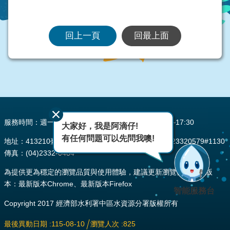
回上一頁
回最上面
:::
服務時間：週一至週五 AM08:00~12:00 PM13:30~17:30
大家好，我是阿滴仔!
有任何問題可以先問我噢!
地址：413210臺中市霧峰區峰堤路195號 電話：(04)23320579#1130
傳真：(04)2332-0484
為提供更為穩定的瀏覽品質與使用體驗，建議更新瀏覽器至以下版
本：最新版本Chrome、最新版本Firefox
智能服務台
Copyright 2017 經濟部水利署中區水資源分署版權所有
最後異動日期
115-08-10
瀏覽人次
825