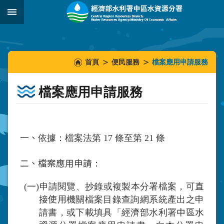
跳到主要內容區塊
:::
_
:::
:::
首頁
便民服務
檔案應用申請服務
檔案應用申請服務
一、
依據：檔案法第
17
條至第
21
條
二、檔案應用申請
：
(
一
)
申請閱覽、抄錄或複製本分署檔案，可
直
接使
用機關檔案目錄查詢網系統產出之申
請書，或下載填具「經濟部水利署
中區水