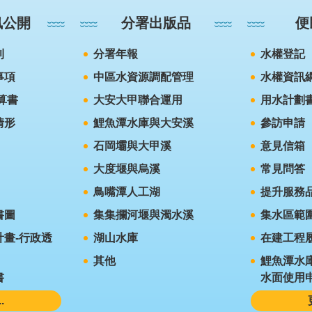
訊公開
分署出版品
便
則
分署年報
水權登記
事項
中區水資源調配管理
水權資訊
算書
大安大甲聯合運用
用水計劃
情形
鯉魚潭水庫與大安溪
參訪申請
石岡壩與大甲溪
意見信箱
大度堰與烏溪
常見問答
鳥嘴潭人工湖
提升服務
書圖
集集攔河堰與濁水溪
集水區範
畫-行政透
湖山水庫
在建工程
其他
鯉魚潭水
書
水面使用
.