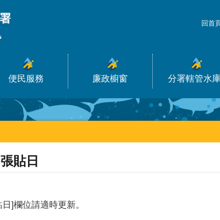
_
回首
便民服務
廉政櫥窗
分署轄管水
張貼日
貼日]欄位請適時更新。