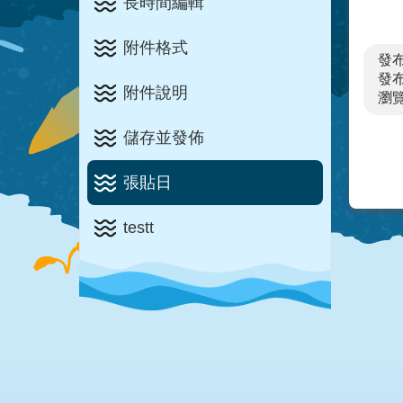
長時間編輯
附件格式
發
發布
附件說明
瀏
儲存並發佈
張貼日
testt
:::