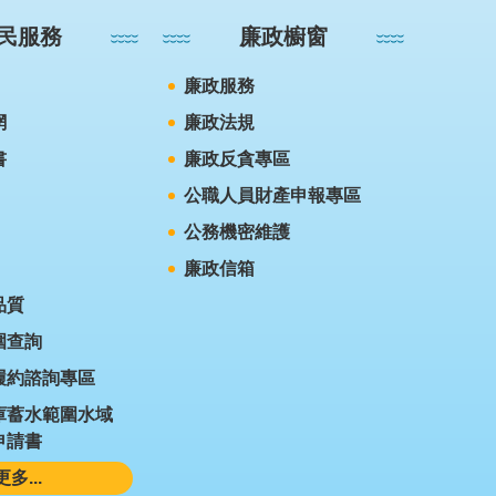
民服務
廉政櫥窗
廉政服務
網
廉政法規
書
廉政反貪專區
公職人員財產申報專區
公務機密維護
廉政信箱
品質
圍查詢
履約諮詢專區
庫蓄水範圍水域
申請書
更多...