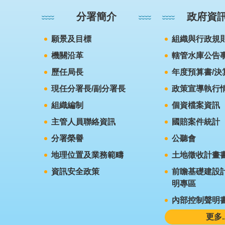
分署簡介
政府資
願景及目標
組織與行政規
機關沿革
轄管水庫公告
歷任局長
年度預算書/決
現任分署長/副分署長
政策宣導執行
組織編制
個資檔案資訊
主管人員聯絡資訊
國賠案件統計
分署榮譽
公聽會
地理位置及業務範疇
土地徵收計畫
資訊安全政策
前瞻基礎建設計
明專區
內部控制聲明
更多..