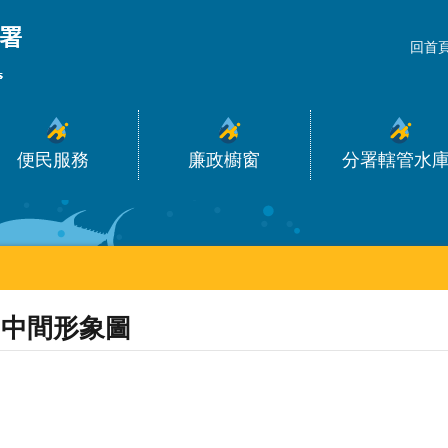
_
回首
便民服務
廉政櫥窗
分署轄管水
中間形象圖