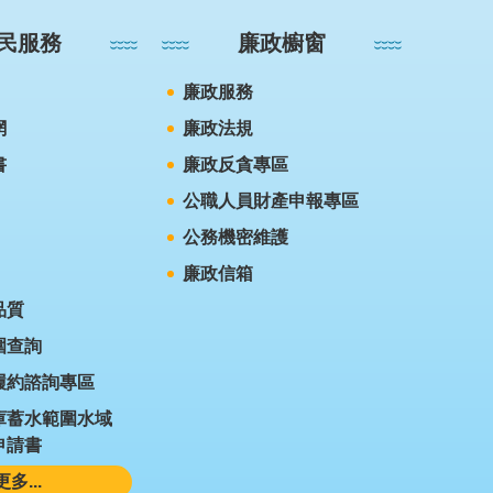
民服務
廉政櫥窗
廉政服務
網
廉政法規
書
廉政反貪專區
公職人員財產申報專區
公務機密維護
廉政信箱
品質
圍查詢
履約諮詢專區
庫蓄水範圍水域
申請書
更多...