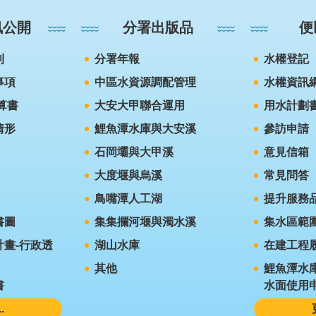
訊公開
分署出版品
便
則
分署年報
水權登記
事項
中區水資源調配管理
水權資訊
算書
大安大甲聯合運用
用水計劃
情形
鯉魚潭水庫與大安溪
參訪申請
石岡壩與大甲溪
意見信箱
大度堰與烏溪
常見問答
鳥嘴潭人工湖
提升服務
書圖
集集攔河堰與濁水溪
集水區範
畫-行政透
湖山水庫
在建工程
其他
鯉魚潭水
書
水面使用
.