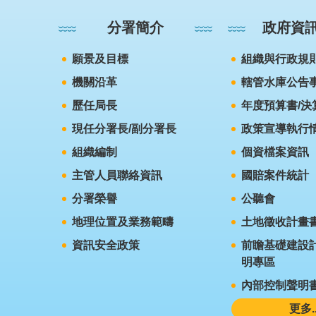
分署簡介
政府資
願景及目標
組織與行政規
機關沿革
轄管水庫公告
歷任局長
年度預算書/決
現任分署長/副分署長
政策宣導執行
組織編制
個資檔案資訊
主管人員聯絡資訊
國賠案件統計
分署榮譽
公聽會
地理位置及業務範疇
土地徵收計畫
資訊安全政策
前瞻基礎建設計
明專區
內部控制聲明
更多..