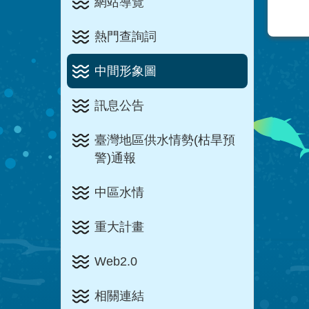
網站導覽
熱門查詢詞
中間形象圖
訊息公告
臺灣地區供水情勢(枯旱預
警)通報
中區水情
重大計畫
Web2.0
相關連結