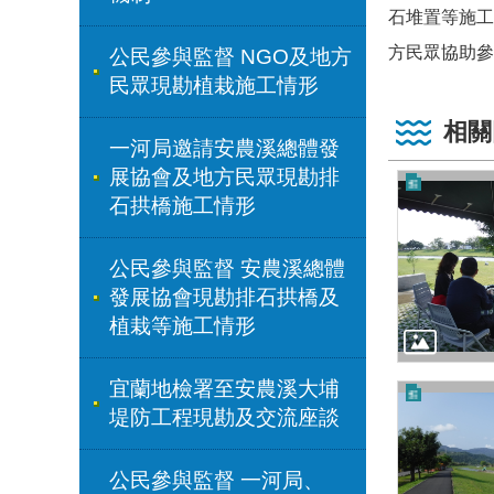
石堆置等施工
方民眾協助參
公民參與監督 NGO及地方
民眾現勘植栽施工情形
相關
一河局邀請安農溪總體發
展協會及地方民眾現勘排
石拱橋施工情形
公民參與監督 安農溪總體
發展協會現勘排石拱橋及
植栽等施工情形
宜蘭地檢署至安農溪大埔
堤防工程現勘及交流座談
公民參與監督 一河局、