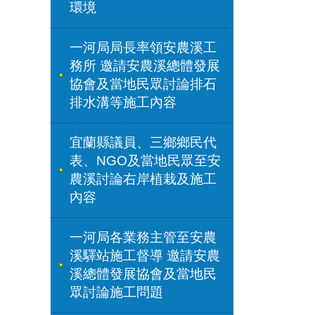
環境
一河局局長率領安農溪工
務所 邀請安農溪總體發展
協會及當地民眾討論排石
排水溝等施工內容
宜蘭縣議員、三鄉鄉民代
表、NGO及當地民眾至安
農溪討論右岸植栽及施工
內容
一河局各業務主管至安農
溪驛站施工督導 邀請安農
溪總體發展協會及當地民
眾討論施工問題