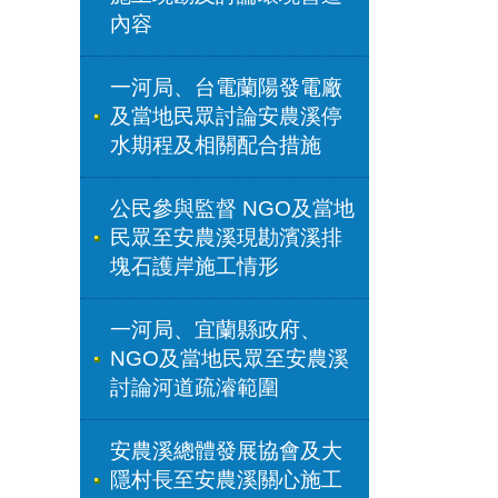
內容
一河局、台電蘭陽發電廠
及當地民眾討論安農溪停
水期程及相關配合措施
公民參與監督 NGO及當地
民眾至安農溪現勘濱溪排
塊石護岸施工情形
一河局、宜蘭縣政府、
NGO及當地民眾至安農溪
討論河道疏濬範圍
安農溪總體發展協會及大
隱村長至安農溪關心施工