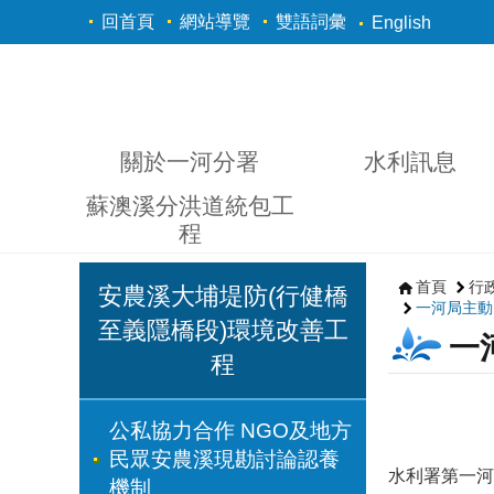
跳到主要內容區塊
回首頁
網站導覽
雙語詞彙
English
關於一河分署
水利訊息
蘇澳溪分洪道統包工
程
首頁
行
安農溪大埔堤防(行健橋
一河局主動
至義隱橋段)環境改善工
一
程
公私協力合作 NGO及地方
民眾安農溪現勘討論認養
水利署第一河
機制