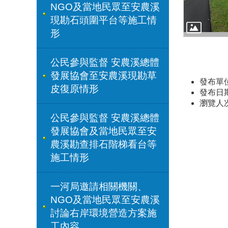
NGO及當地民眾至安農溪
現勘石頭圍平台等施工情
形
公民參與監督 安農溪總體
發展協會至安農溪現勘草
發布單
皮復原情形
發布日期：
瀏覽人
公民參與監督 安農溪總體
發展協會及當地民眾至安
農溪勘查排石階梯看台等
施工情形
一河局邀請相關機關、
NGO及當地民眾至安農溪
討論右岸環境營造方案施
工內容