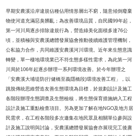
早期安農溪沿岸違規佔種佔用情形層出不窮，隨意傾倒廢棄
物使河道充滿惡臭髒亂；為改善環境品質，自民國99年起，
第一河川局逐步排除違規行為，營造綠美化面積多達76公
頃，並積極與安農溪總體發展協會推動後續維護管理機制，
公私協力合作，共同維護安農溪河川環境。近年來生態意識
轉變，單一棲地環境業已不符生態多樣性需求，為此第一河
川局於106年起逐步辦理一系列環境改善。於今年辦理之
「安農溪大埔堤防(行健橋至義隱橋段)環境改善工程」，以
跳脫傳統思維營造友善生態環境為目標，於規劃設計及施工
各階段辦理生態調查及生態檢核，將生態保育措施納入工程
設計及施工重點檢查項目。另為更加了解在地NGO及地方居
民需求，在工程各階段多次邀集在地民眾及相關單位參與設
計及施工說明與討論，安農溪總體發展協會亦展現完工後賡