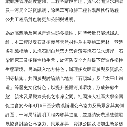
續維護管理高度意願。工程各階段辦理，資訊公開於水利署
及一河局全球資訊網，除民眾可瞭解工程各階段執行過程，
公共工程品質也將更加公開與透明。
為於高灘地及河域營造生態多樣性，同時考量節能減碳思
維，本工程以塊石及植栽等天然材料為主要施工素材，營造
多孔隙棲地，以塊石間自然營力營造濱溪塊石低水護岸、石
梁固床工及多樣性植生帶，於河防安全之前提下營造多樣性
生態環境。另為融入地方特色，辦理多次民眾參與及資訊公
開等措施，共同參與討論結合地方「石頭城」及「太平山鐵
道」等歷史文化特色，以提升整體河川環境，形成兼顧生
態、親水及景觀綠美化之水岸空間。社團法人社區大學全國
促進會於今年8月6日至安農溪辦理公私協力及民眾參與案例
評選，一河局除說明工程內容與進度，並邀請安農溪總體發
展協會討論公私協力、民眾參與、資訊公開及增加生態多樣