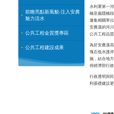
水利署第一河
前瞻亮點新風貌-注入安農
橋至義隱橋段
魅力活水
邀集相關單位
安農溪的河川
公共工程金質獎專區
公共工程品質
為於安農溪高
公共工程建設成果
塊石低水護岸
施，結合地方
得經濟部行政
行政透明與民
利基礎建設更