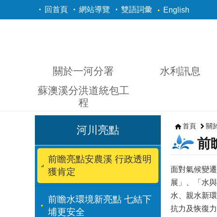
跳到主要內容區塊
回首頁
網站導覽
雙語詞彙
English
關於一河分署
水利訊息
蘇澳溪分洪道統包工
程
首頁
關
河川亮點
前
前瞻亮點安農溪 行政透明
面對氣候變遷
獲肯定
展」、「水與
水、親水新環
前瞻水環境新亮點 七結下
抗力及恢復力
埔更安全