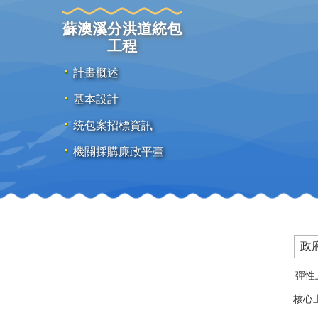
蘇澳溪分洪道統包
工程
計畫概述
基本設計
統包案招標資訊
機關採購廉政平臺
政
彈性上
核心上