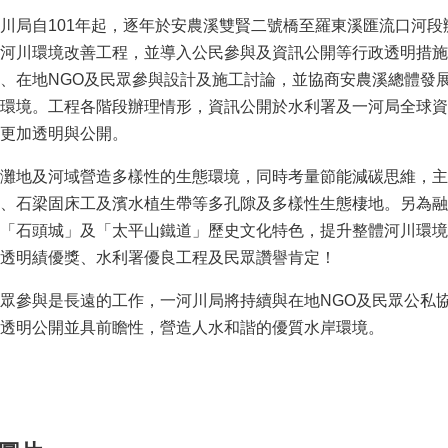
川局自101年起，逐年於安農溪雙賢二號橋至羅東溪匯流口河段辦
河川環境改善工程，並導入公民參與及資訊公開等行政透明措施
、在地NGO及民眾參與設計及施工討論，並協商安農溪總體發
環境。工程各階段辦理情形，資訊公開於水利署及一河局全球資
更加透明與公開。
灘地及河域營造多樣性的生態環境，同時考量節能減碳思維，主
、石梁固床工及濱水植生帶等多孔隙及多樣性生態棲地。另為融
「石頭城」及「太平山鐵道」歷史文化特色，提升整體河川環境
透明績優獎、水利署優良工程及民眾讚譽肯定！
眾參與是長遠的工作，一河川局將持續與在地NGO及民眾公私
透明公開並具前瞻性，營造人水和諧的優質水岸環境。