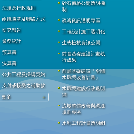
砂石價格公開透明機
法規及行政規則
制
組織職掌及聯絡方式
疏濬資訊透明專區
研究報告
工程設計施工透明化
業務統計
生態檢核資訊公開
預算書
前瞻基礎建設計畫執
行成果
決算書
前瞻基礎建設「全國
公共工程及採購契約
水環境改善計畫」
支付或接受之補助款
水環境建設行政透明
網
更多
流域整體改善與調適
規劃專區
水利工程計畫透明網