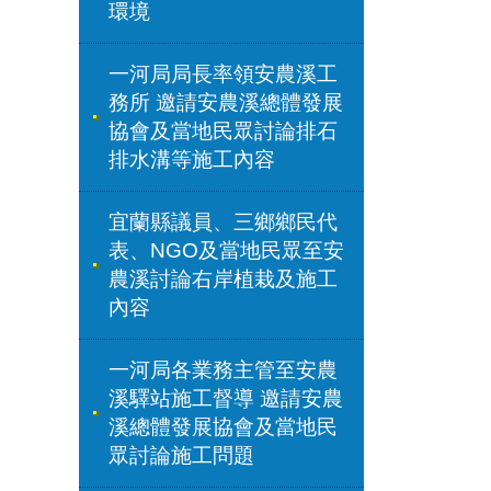
環境
一河局局長率領安農溪工
務所 邀請安農溪總體發展
協會及當地民眾討論排石
排水溝等施工內容
宜蘭縣議員、三鄉鄉民代
表、NGO及當地民眾至安
農溪討論右岸植栽及施工
內容
一河局各業務主管至安農
溪驛站施工督導 邀請安農
溪總體發展協會及當地民
眾討論施工問題