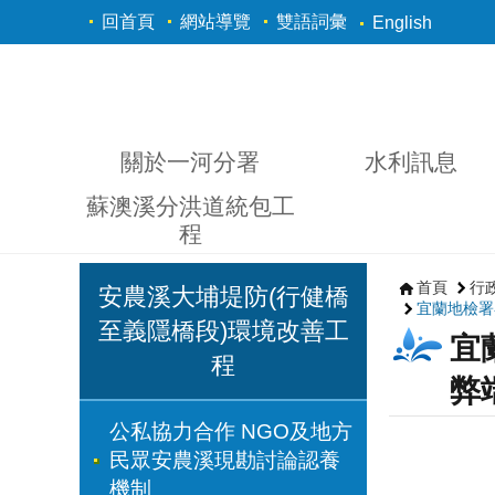
跳到主要內容區塊
回首頁
網站導覽
雙語詞彙
English
關於一河分署
水利訊息
蘇澳溪分洪道統包工
程
首頁
行
安農溪大埔堤防(行健橋
宜蘭地檢署
至義隱橋段)環境改善工
宜
程
弊
公私協力合作 NGO及地方
民眾安農溪現勘討論認養
機制