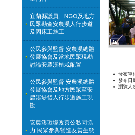
宜蘭縣議員、NGO及地方
民眾勘查安農溪人行步道
及固床工施工
公民參與監督 安農溪總體
發展協會及當地民眾現勘
討論安農溪植栽配置
發布單
發布日期：
公民參與監督 安農溪總體
瀏覽人
發展協會及地方民眾至安
農溪堤後人行步道施工現
勘
安農溪環境改善公私同協
力 民眾參與營造友善生態