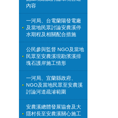
內容
一河局、台電蘭陽發電廠
及當地民眾討論安農溪停
水期程及相關配合措施
公民參與監督 NGO及當地
民眾至安農溪現勘濱溪排
塊石護岸施工情形
一河局、宜蘭縣政府、
NGO及當地民眾至安農溪
討論河道疏濬範圍
安農溪總體發展協會及大
隱村長至安農溪關心施工