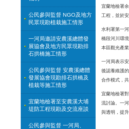
宜蘭地檢署余
公民參與監督 NGO及地方
工程，並於安
民眾現勘植栽施工情形
水利署第一河
一河局邀請安農溪總體發
橋段河川環境
展協會及地方民眾現勘排
本區觀光產業
石拱橋施工情形
一河局表示安
公民參與監督 安農溪總體
後認養維護的
發展協會現勘排石拱橋及
合作模式，共
植栽等施工情形
宜蘭地檢署對
宜蘭地檢署至安農溪大埔
流討論。一河
堤防工程現勘及交流座談
與透明，提升
公民參與監督 一河局、