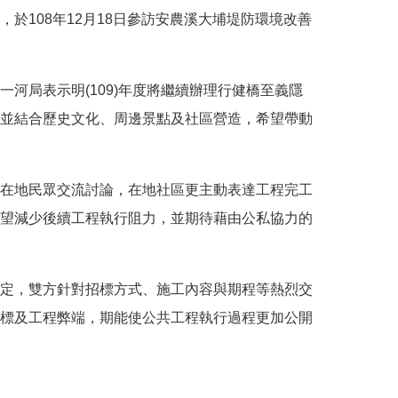
，於
108
年
12
月
18
日參訪安農溪大埔堤防環境改善
一河局表示明
(109)
年度將繼續辦理行健橋至義隱
並結合歷史文化、周邊景點及社區營造，希望帶動
在地民眾交流討論，在地社區更主動表達工程完工
望減少後續工程執行阻力，並期待藉由公私協力的
定，雙方針對招標方式、施工內容與期程等熱烈交
標及工程弊端，期能使公共工程執行過程更加公開