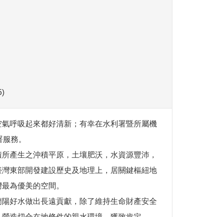
)
空氣呼吸起來都好清新；有幸在水利署暨所屬機
署服務。
積所產生之沖積平原，土壤肥沃，水資源豐沛，
臺灣東部開發建設歷史及地理上，居關鍵樞紐地
灣最為優美的空間。
蘭陽好水做出長遠貢獻，除了維持生命財產安全
，營造切合在地條件的親水環境，獲致肯定。