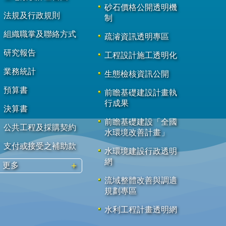
砂石價格公開透明機
法規及行政規則
制
組織職掌及聯絡方式
疏濬資訊透明專區
研究報告
工程設計施工透明化
業務統計
生態檢核資訊公開
預算書
前瞻基礎建設計畫執
行成果
決算書
前瞻基礎建設「全國
公共工程及採購契約
水環境改善計畫」
支付或接受之補助款
水環境建設行政透明
網
更多
流域整體改善與調適
規劃專區
水利工程計畫透明網