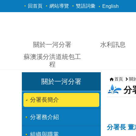
跳到主要內容區塊
回首頁
網站導覽
雙語詞彙
English
關於一河分署
水利訊息
蘇澳溪分洪道統包工
程
首頁
關
關於一河分署
分
分署長簡介
分署務介紹
分署長 董
組織與職掌