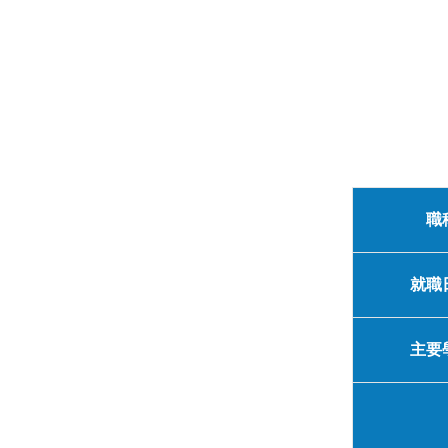
職
就職
主要