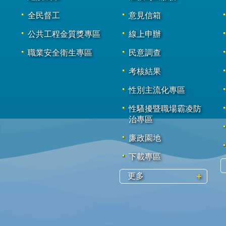
全民督工
意見信箱
公共工程金質獎專區
線上申辦
職業安全衛生專區
民意調查
考核結果
性別主流化專區
性騷擾暨職場霸凌防
治專區
廉政園地
下載專區
更多