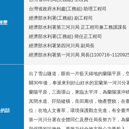
台灣省政府水利處(工務組) 助理工程司
經濟部水利署(工務組) 副工程司
經歷
經濟部水利署第三河川局 正工程司兼工務課課長
經濟部水利署(工務組) 簡任正工程司
經濟部水利署第四河川局 副局長
經濟部水利署第一河川局 局長(1100716~1120925
出了雪山隧道，眼前一片藍天綠地的蘭陽平原，
關30年後，奉派來到好山好水的宜蘭第一河川分
蘭陽平原，三面環山，東臨太平洋，為蘭陽溪沖
其間水道、阡陌縱橫，良田萬頃，物產豐饒；在
長的話
位；在地人文薈萃，環境保護觀念先進，有全臺
第一河川分署在全體同仁及歷任局長努力下，為
與保障的設施外，更致力結合地方熱心力量投入