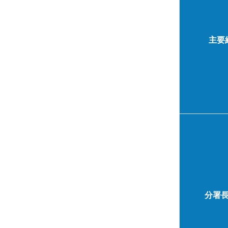
主要
分署