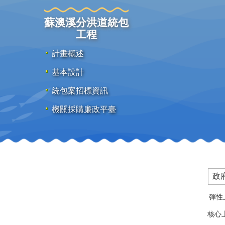
蘇澳溪分洪道統包
工程
計畫概述
基本設計
統包案招標資訊
機關採購廉政平臺
政
彈性上
核心上