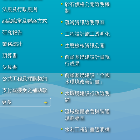
砂石價格公開透明機
法規及行政規則
制
組織職掌及聯絡方式
疏濬資訊透明專區
研究報告
工程設計施工透明化
業務統計
生態檢核資訊公開
預算書
前瞻基礎建設計畫執
行成果
決算書
前瞻基礎建設「全國
公共工程及採購契約
水環境改善計畫」
支付或接受之補助款
水環境建設行政透明
網
更多
流域整體改善與調適
規劃專區
水利工程計畫透明網