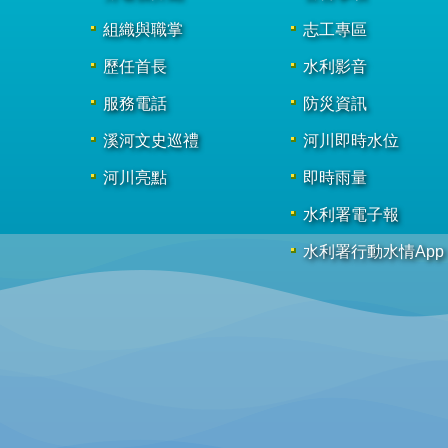
組織與職掌
志工專區
歷任首長
水利影音
服務電話
防災資訊
溪河文史巡禮
河川即時水位
河川亮點
即時雨量
水利署電子報
水利署行動水情App