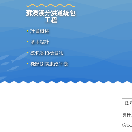
蘇澳溪分洪道統包
工程
計畫概述
基本設計
統包案招標資訊
機關採購廉政平臺
政
彈性上
核心上