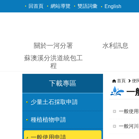
跳到主要內容區塊
回首頁
網站導覽
雙語詞彙
English
關於一河分署
水利訊息
蘇澳溪分洪道統包工
程
首頁
便
下載專區
一
少量土石採取申請
一般使用
種植植物申請
一般河川
一般使用申請