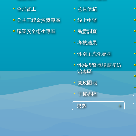
全民督工
意見信箱
公共工程金質獎專區
線上申辦
職業安全衛生專區
民意調查
考核結果
性別主流化專區
性騷擾暨職場霸凌防
治專區
廉政園地
下載專區
更多