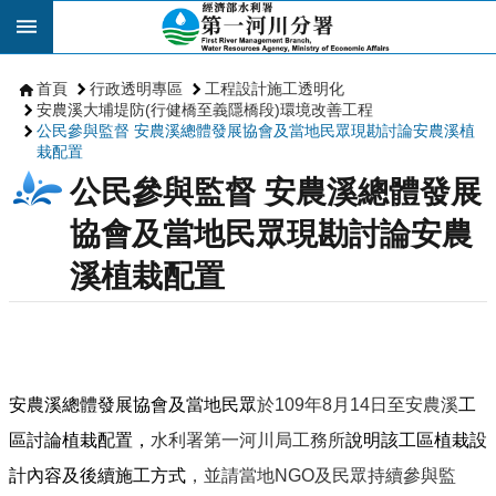
跳到主要內容區塊
首頁
行政透明專區
工程設計施工透明化
安農溪大埔堤防(行健橋至義隱橋段)環境改善工程
公民參與監督 安農溪總體發展協會及當地民眾現勘討論安農溪植
栽配置
公民參與監督 安農溪總體發展
協會及當地民眾現勘討論安農
溪植栽配置
安農溪總體發展協會及當地民眾
於
109
年
8
月
14
日至安農溪
工
區討論植栽配置，
水利署第一河川局工務所
說明該工區植栽設
計內容及後續施工方式
，並請當地
NGO
及民眾持續參與監