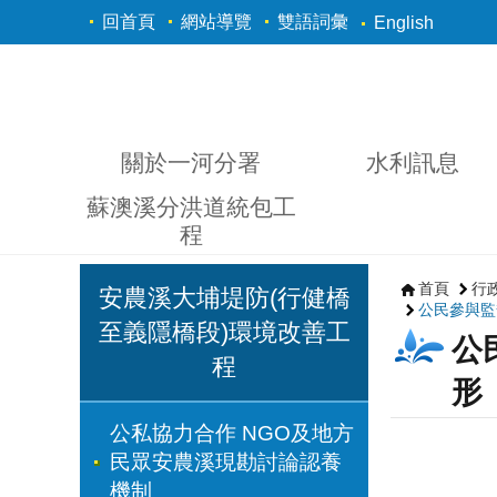
跳到主要內容區塊
回首頁
網站導覽
雙語詞彙
English
關於一河分署
水利訊息
蘇澳溪分洪道統包工
程
首頁
行
安農溪大埔堤防(行健橋
公民參與監
至義隱橋段)環境改善工
公
程
形
公私協力合作 NGO及地方
民眾安農溪現勘討論認養
機制