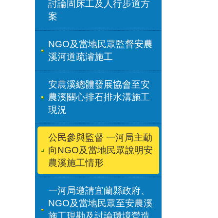
討論固床工及人行步道方
案
NGO及當地民眾監督安農
溪河道疏濬施工
安農溪總體發展協會至安
農溪關心排石排水溝施工
現況
公民參與監督 一河局主動
向NGO及當地民眾說明安
農溪施工情形
一河局邀請宜蘭縣政府、
NGO及當地民眾至安農溪
施工現勘及討論環境營造