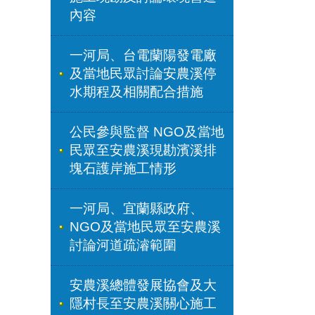
內容
一河局、台電蘭陽發電廠
及當地民眾討論安農溪停
水期程及相關配合措施
公民參與監督 NGO及當地
民眾至安農溪現勘濱溪排
塊石護岸施工情形
一河局、宜蘭縣政府、
NGO及當地民眾至安農溪
討論河道疏濬範圍
安農溪總體發展協會及大
隱村長至安農溪關心施工