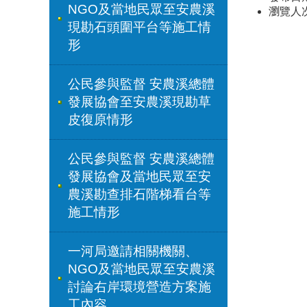
NGO及當地民眾至安農溪
瀏覽人
現勘石頭圍平台等施工情
形
公民參與監督 安農溪總體
發展協會至安農溪現勘草
皮復原情形
公民參與監督 安農溪總體
發展協會及當地民眾至安
農溪勘查排石階梯看台等
施工情形
一河局邀請相關機關、
NGO及當地民眾至安農溪
討論右岸環境營造方案施
工內容