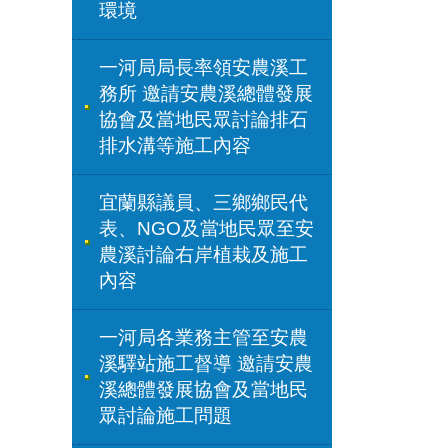
環境
一河局局長率領安農溪工
務所 邀請安農溪總體發展
協會及當地民眾討論排石
排水溝等施工內容
宜蘭縣議員、三鄉鄉民代
表、NGO及當地民眾至安
農溪討論右岸植栽及施工
內容
一河局各業務主管至安農
溪驛站施工督導 邀請安農
溪總體發展協會及當地民
眾討論施工問題