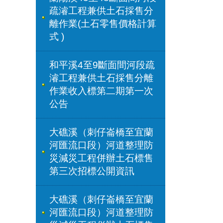
疏濬工程兼供土石採售分
離作業(土石零售價格計算
式 )
和平溪4至9斷面間河段疏
濬工程兼供土石採售分離
作業收入標第二期第一次
公告
大礁溪（刺仔崙橋至宜蘭
河匯流口段）河道整理防
災減災工程併辦土石標售
第三次招標公開資訊
大礁溪（刺仔崙橋至宜蘭
河匯流口段）河道整理防