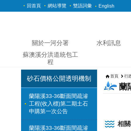
跳到主要內容區塊
回首頁
網站導覽
雙語詞彙
English
關於一河分署
水利訊息
蘇澳溪分洪道統包工
程
首頁
行
砂石價格公開透明機制
蘭
蘭陽溪33-36斷面間疏濬
工程(收入標)第二期土石
申購第一次公告
相關
蘭陽溪33-36斷面間疏濬