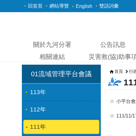
跳到主要內容區塊
回首頁
網站導覽
雙語詞彙
English
關於九河分署
公告訊息
相關連結
災害救(協)助事
首頁
行
01流域管理平台會議
11
113年
小平台會
112年
111/11
111年