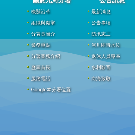
關於九河分署
公告訊息
機關沿革
最新消息
組織與職掌
公告事項
分署長簡介
防汛志工
業務重點
河川即時水位
分署業務介紹
退休人員專區
歷屆首長
水利影音
服務電話
向海致敬
Google本分署位置