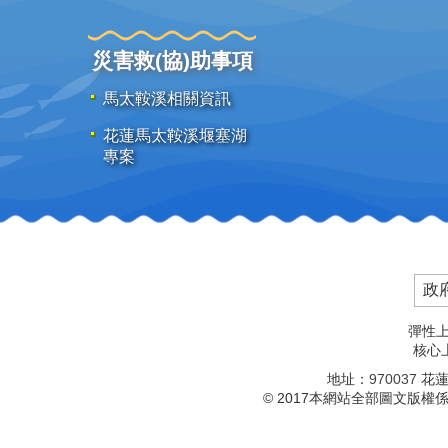
災害救(協)助事項
馬太鞍溪相關資訊
花蓮馬太鞍溪堰塞湖
專案
政
彈性上
核心上
地址：
970037
花蓮
© 2017本網站全部圖文版