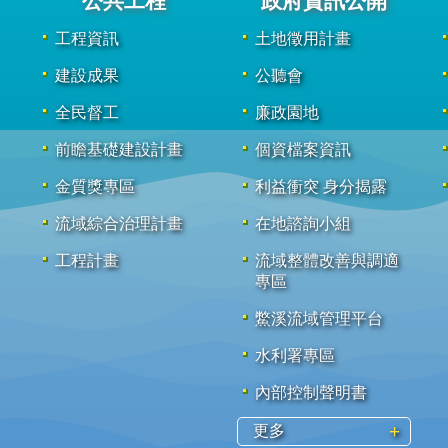
公共工程
政府資訊公開
工程資訊
土地徵用計畫
建設成果
公聽會
全民督工
廉政園地
前瞻基礎建設計畫
個資檔案資訊
金質獎專區
利益衝突 身分揭露
流域綜合治理計畫
在地諮詢小組
工程計畫
流域整體改善與調適
專區
鱉溪流域管理平台
水利署專區
內部控制聲明書
更多