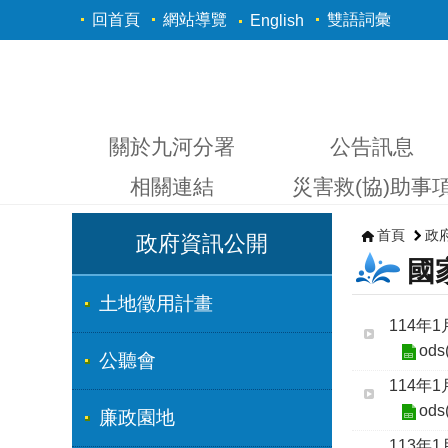
跳到主要內容區塊
回首頁
網站導覽
雙語詞彙
English
關於九河分署
公告訊息
相關連結
災害救(協)助事
首頁
政
政府資訊公開
國
土地徵用計畫
114年
ods
公聽會
114年
ods
廉政園地
113年