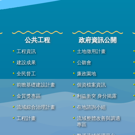
公共工程
政府資訊公開
工程資訊
土地徵用計畫
建設成果
公聽會
全民督工
廉政園地
前瞻基礎建設計畫
個資檔案資訊
金質獎專區
利益衝突 身分揭露
流域綜合治理計畫
在地諮詢小組
工程計畫
流域整體改善與調適
專區