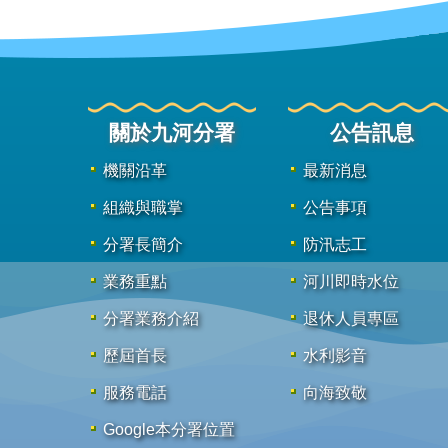
關於九河分署
公告訊息
機關沿革
最新消息
組織與職掌
公告事項
分署長簡介
防汛志工
業務重點
河川即時水位
分署業務介紹
退休人員專區
歷屆首長
水利影音
服務電話
向海致敬
Google本分署位置