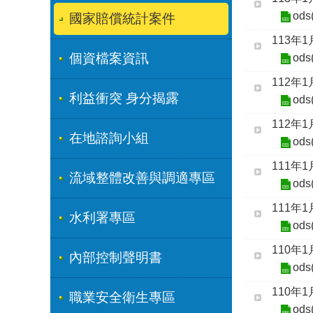
ods
國家賠償統計案件
113年
個資檔案資訊
ods
112年
利益衝突 身分揭露
ods
112年
在地諮詢小組
ods
111年
流域整體改善與調適專區
ods
111年
水利署專區
ods
110年
內部控制聲明書
ods
110年
職業安全衛生專區
ods