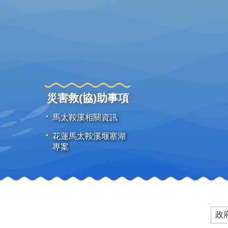
災害救(協)助事項
馬太鞍溪相關資訊
花蓮馬太鞍溪堰塞湖
專案
政