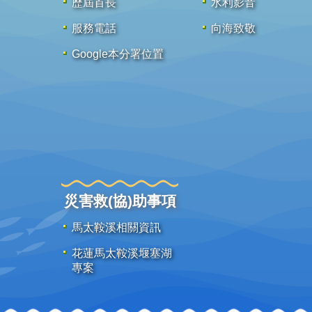
歷屆首長
水利影音
服務電話
向海致敬
Google本分署位置
災害救(協)助事項
馬太鞍溪相關資訊
花蓮馬太鞍溪堰塞湖
專案