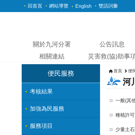
跳到主要內容區塊
回首頁
網站導覽
雙語詞彙
English
關於九河分署
公告訊息
相關連結
災害救(協)助事
首頁
便
便民服務
河
考核結果
一般(其
加強為民服務
種植許可
服務項目
少量土石