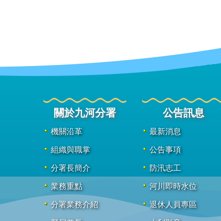
關於九河分署
公告訊息
機關沿革
最新消息
組織與職掌
公告事項
分署長簡介
防汛志工
業務重點
河川即時水位
分署業務介紹
退休人員專區