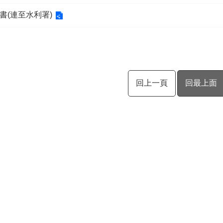
書(連至水利署)
回上一頁
回最上面