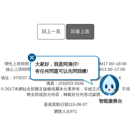
回上一頁
回最上面
彈性上班時間：AM8:00~09:00 彈性下班時間：PM17:00~18:00
大家好，我是阿滴仔!
核心上班時間：星期一 ~ 星期五 AM09:00~12:30 PM13:30~17:00
有任何問題可以先問我噢!
地址：
970037
花蓮市仁愛街19號
電話：(03)832-5103～6
傳真：(03)833-5026
© 2017本網站全部圖文版權係屬本分署所有，非經正式書面同意， 不得
將全部或部分內容，轉載於任何形式媒體。
智能服務台
最後異動日期
115-08-07
瀏覽人次
971