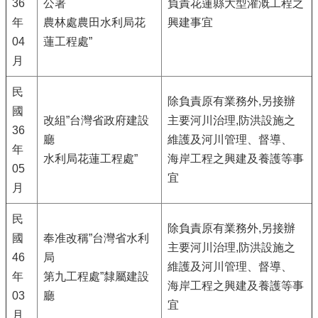
36
公署
負責花蓮縣大型灌溉工程之
年
農林處農田水利局花
興建事宜
04
蓮工程處”
月
民
除負責原有業務外,另接辦
國
改組”台灣省政府建設
主要河川治理,防洪設施之
36
廳
維護及河川管理、督導、
年
水利局花蓮工程處”
海岸工程之興建及養護等事
05
宜
月
民
除負責原有業務外,另接辦
國
奉准改稱”台灣省水利
主要河川治理,防洪設施之
46
局
維護及河川管理、督導、
年
第九工程處”隸屬建設
海岸工程之興建及養護等事
03
廳
宜
月