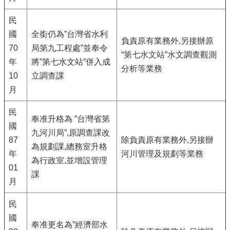
民
國
全銜仍為”台灣省水利
負責原有業務外,另接辦原
70
局第九工程處”並奉令
“第七水文站”水文調查觀測
年
將”第七水文站”併入成
分析等業務
10
立調查課
月
民
奉准升格為 ”台灣省第
國
九河川局”,原調查課改
87
除負責原有業務外,另接辦
為規劃課,總務室升格
年
河川管理及規劃等業務
為行政室,並增設管理
01
課
月
民
國
奉准更名為”經濟部水