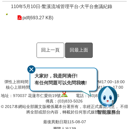
110年5月10日-鱉溪流域管理平台-大平台會議紀錄
pdf(693.27 KB)
回上一頁
回最上面
大家好，我是阿滴仔!
彈性上班時間：AM8:00~09:00 彈性下班時間：PM17:00~18:00
有任何問題可以先問我噢!
核心上班時間：星期一 ~ 星期五 AM09:00~12:30 PM13:30~17:00
地址：
970037
花蓮市仁愛街19號
電話：(03)832-5103～6
傳真：(03)833-5026
© 2017本網站全部圖文版權係屬本分署所有，非經正式書面同意， 不得
智能服務台
將全部或部分內容，轉載於任何形式媒體。
最後異動日期
115-08-07
瀏覽人次
139