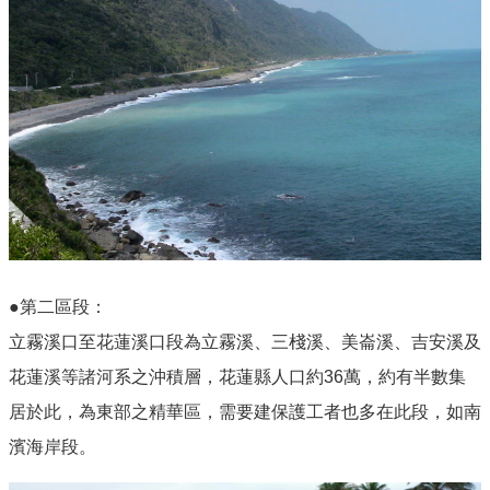
●第二區段：
立霧溪口至花蓮溪口段為立霧溪、三棧溪、美崙溪、吉安溪及
花蓮溪等諸河系之沖積層，花蓮縣人口約36萬，約有半數集
居於此，為東部之精華區，需要建保護工者也多在此段，如南
濱海岸段。