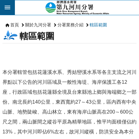
跳到主要內容區塊
首頁
關於九河分署
分署業務介紹
轄區範圍
轄區範圍
本分署轄管包括花蓮溪水系、秀姑巒溪水系等各主支流之河川
界點以下公告的河川區域及一般性海堤、海岸保護工各12
座，行政區域包括花蓮縣全境及台東縣池上鄉與海端鄉之一部
份。南北長約140公里，東西寬約27～43公里，區內西有中央
山脈、地勢陡峻、高山林立，東有海岸山脈高在200～600公
尺之間，兩山脈間之縱谷平原為精華地區，惟平均面積僅佔約
13%，其中河川即佔6%左右，故河川縱橫，防洪安全為本分