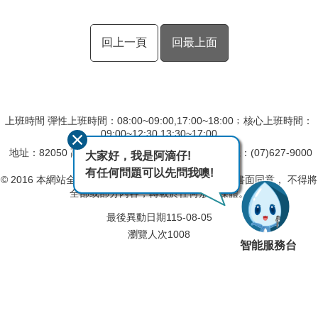
回上一頁
回最上面
上班時間 彈性上班時間：08:00~09:00,17:00~18:00﹔核心上班時間：
09:00~12:30,13:30~17:00
地址：82050 高雄市岡山區柳橋西路15號
總機：(07)627-9000
大家好，我是阿滴仔!
傳真：(07)625-1207
有任何問題可以先問我噢!
© 2016 本網站全部圖文版權係屬本局所有，非經正式書面同意， 不得將
全部或部分內容，轉載於任何形式媒體。
最後異動日期
115-08-05
瀏覽人次
1008
智能服務台