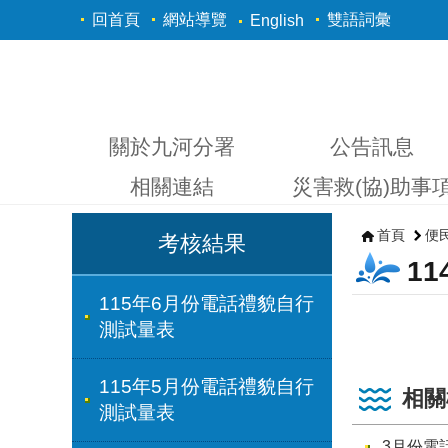
跳到主要內容區塊
回首頁
網站導覽
雙語詞彙
English
關於九河分署
公告訊息
相關連結
災害救(協)助事
首頁
便
考核結果
1
115年6月份電話禮貌自行
測試量表
115年5月份電話禮貌自行
相關
測試量表
3月份電