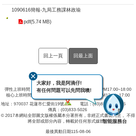
1090616簡報-九局工務課林政瑜
pdf(5.74 MB)
回上一頁
回最上面
大家好，我是阿滴仔!
彈性上班時間：AM8:00~09:00 彈性下班時間：PM17:00~18:00
有任何問題可以先問我噢!
核心上班時間：星期一 ~ 星期五 AM09:00~12:30 PM13:30~17:00
地址：
970037
花蓮市仁愛街19號
電話：(03)832-5103～6
傳真：(03)833-5026
© 2017本網站全部圖文版權係屬本分署所有，非經正式書面同意， 不得
智能服務台
將全部或部分內容，轉載於任何形式媒體。
最後異動日期
115-08-06