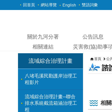
跳到主要內容區塊
回首頁
網站導覽
雙語詞彙
English
關於九河分署
公告訊息
相關連結
災害救(協)助事
首頁
公
流域綜合治理計畫
諮
八堵毛溪民勤護岸治理工
程影片
流域綜合治理計畫─聯合
相關
排水系統截流箱涵治理工
程