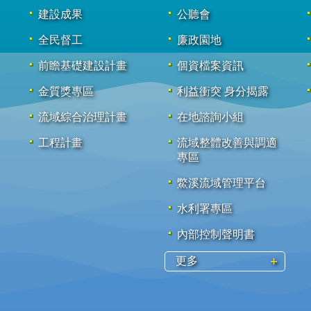
建設成果
公聽會
全民督工
廉政園地
前瞻基礎建設計畫
個資檔案資訊
金質獎專區
利益衝突 身分揭露
流域綜合治理計畫
在地諮詢小組
工程計畫
流域整體改善與調適
專區
鱉溪流域管理平台
水利署專區
內部控制聲明書
更多