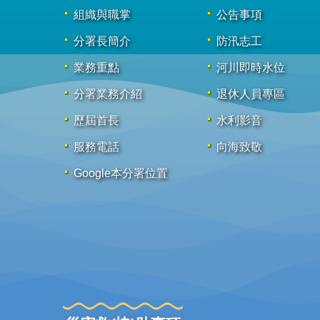
組織與職掌
公告事項
分署長簡介
防汛志工
業務重點
河川即時水位
分署業務介紹
退休人員專區
歷屆首長
水利影音
服務電話
向海致敬
Google本分署位置