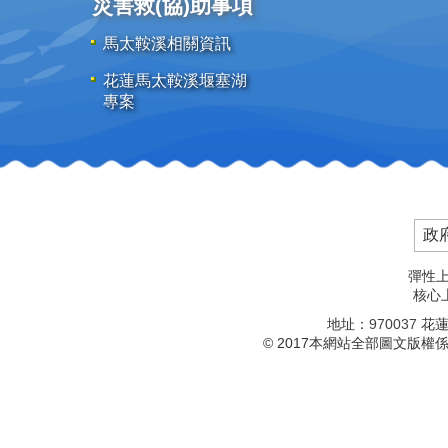
災害救(協)助事項
馬太鞍溪相關資訊
花蓮馬太鞍溪堰塞湖
專案
政
彈性上
核心上
地址：
970037
花蓮
© 2017本網站全部圖文版