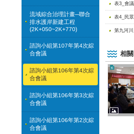
表3_會
流域綜合治理計畫─聯合
表4_民
排水護岸新建工程
(2K+050~2K+770)
第九河川
諮詢小組第107年第4次綜
相關
合會議
諮詢小組第106年第4次綜
合會議
諮詢小組第106年第3次綜
合會議
諮詢小組第106年第2次綜
合會議