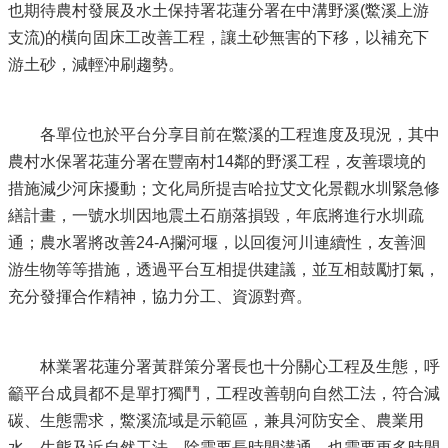
也期待農村發展及水土保持署花蓮分署在中溝野溪(鱉溪上游
支流)的橫向固床工改善工程，讓土砂無害的下移，以補充下
游土砂，減輕沖刷趨勢。
各單位也於平台分享目前在鱉溪的工程進度及現況，其中
農村水保署花蓮分署在豐南村14鄰的野溪工程，友善環境的
措施減少河床擾動；文化局所提吉哈拉艾文化景觀水圳緊急修
繕計畫，一號水圳因地震土石崩落損毀，年底將進行水圳疏
通；農水署將改善24-A攔河堰，以回復河川連續性，友善洄
游生物等等措施，透過平台互相提供建議，並互相鼓勵打氣，
充分發揮合作精神，協力分工、資源對齊。
林業署花蓮分署黃群策分署長也十分關心工程及生態，呼
籲平台成員都不是單打獨鬥，工程改善朝向自然工法，符合減
碳、生態需求，鱉溪流域是示範區，兼具河防安全、農業用
水、生態及近自然工法，除需要長時間溝通，也需要更多時間