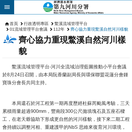
跳到主要內容區塊
首頁
行政透明專區
鱉溪流域管理平台
01流域管理平台會議
112年
齊心協力重現鱉溪自然河川樣貌
齊心協力重現鱉溪自然河川樣
貌
鱉溪流域管理平台-河川全流域治理藍圖推動小平台會議
於8月24日召開，由本局阮香蘭副局長與環保聯盟花蓮分會鍾
寶珠分會長共同主持。
本局還石於河工程第一期再度歷經杜蘇芮颱風考驗，三天
累積雨量超過900mm，豐南段300公尺拋填塊石及五座石樑
工，在老天爺協助下形成更自然的河川樣貌，接下來二期工程
會持續以調整河相、重建護甲的NbS 思維來復育河川環境，