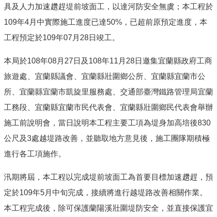
具及人力加速趲趕堤前坡面工，以達河防安全無虞；本工程於
109年4月中實際施工進度已達50%，已超前原預定進度，本
工程預定於109年07月28日竣工。
本局於108年08月27日及108年11月28日邀集宜蘭縣政府工商
旅遊處、宜蘭縣議會、宜蘭縣壯圍鄉公所、宜蘭縣宜蘭市公
所、宜蘭縣宜蘭市凱旋里服務處、交通部臺灣鐵路管理局宜蘭
工務段、宜蘭縣宜蘭市民代表會、宜蘭縣壯圍鄉民代表會舉辦
施工前說明會，當日說明本工程主要工項為堤身加高培後830
公尺及3處越堤路改善，並聽取地方意見後，施工團隊期積極
進行各工項施作。
汛期將屆，本工程以完成堤前坡面工為首要目標加速趲趕，預
定於109年5月中旬完成，接續將進行越堤路改善相關作業。
本工程完成後，除可保護蘭陽溪壯圍堤防安全，並直接保護宜