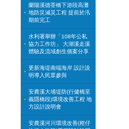
蘭陽溪德荃橋下游段高灘
地防災減災工程 提前於汛
期前完工
水利署舉辦「108年公私
協力工作坊」 大湖溪走溪
體驗及流域創生個案分享
更新海堤南端海岸 設計說
明導入民眾參與
安農溪大埔堤防(行健橋至
義隱橋段)環境改善工程 地
方設計說明會
安農溪河川環境改善(柑仔