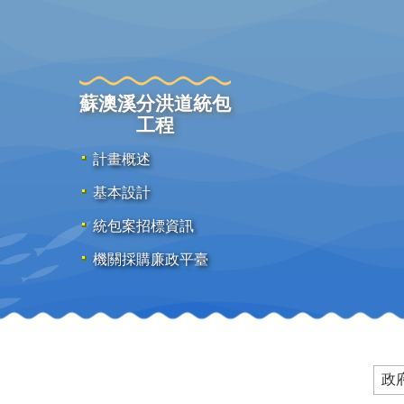
蘇澳溪分洪道統包
工程
計畫概述
基本設計
統包案招標資訊
機關採購廉政平臺
政