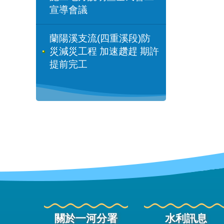
宣導會議
蘭陽溪支流(四重溪段)防
災減災工程 加速趲趕 期許
提前完工
關於一河分署
水利訊息