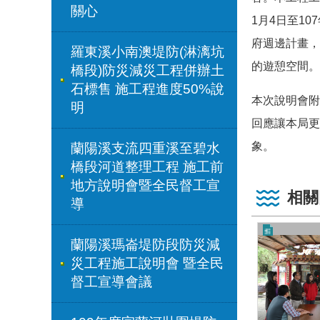
關心
1
月
4
日至
107
府週邊計畫，
羅東溪小南澳堤防(淋漓坑
的遊憩空間。
橋段)防災減災工程併辦土
石標售 施工程進度50%說
本次說明會附
明
回應讓本局更
象。
蘭陽溪支流四重溪至碧水
橋段河道整理工程 施工前
地方說明會暨全民督工宣
相關
導
蘭陽溪瑪崙堤防段防災減
災工程施工說明會 暨全民
督工宣導會議