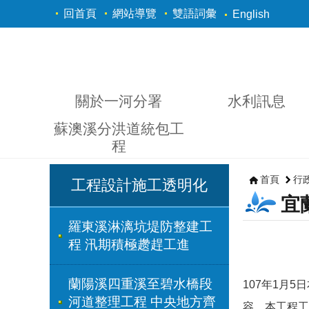
跳到主要內容區塊
回首頁
網站導覽
雙語詞彙
English
關於一河分署
水利訊息
蘇澳溪分洪道統包工
程
首頁
行
工程設計施工透明化
宜
羅東溪淋漓坑堤防整建工
程 汛期積極趱趕工進
蘭陽溪四重溪至碧水橋段
107年
1
月
5
日
河道整理工程 中央地方齊
容。本工程工