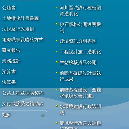
公聽會
河川區域許可種植圖
資透明化
土地徵收計畫書圖
砂石價格公開透明機
法規及行政規則
制
組織職掌及聯絡方式
疏濬資訊透明專區
研究報告
工程設計施工透明化
業務統計
生態檢核資訊公開
預算書
前瞻基礎建設計畫執
行成果
決算書
前瞻基礎建設「全國
公共工程及採購契約
水環境改善計畫」
支付或接受之補助款
水環境建設行政透明
網
更多
流域整體改善與調適