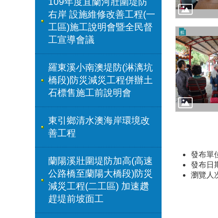
109年度宜蘭河壯圍堤防
右岸 設施維修改善工程(一
工區)施工說明會暨全民督
工宣導會議
羅東溪小南澳堤防(淋漓坑
橋段)防災減災工程併辦土
石標售施工前說明會
東引鄉清水澳海岸環境改
善工程
發布單
蘭陽溪壯圍堤防加高(高速
發布日期：
公路橋至蘭陽大橋段)防災
瀏覽人
減災工程(二工區) 加速趲
趕堤前坡面工