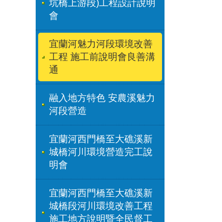
坑橋上游段)工程設計說明
會
宜蘭河魅力河段環境改善
工程 施工前說明會良善溝
通
融入地方特色 安農溪魅力
河段營造
宜蘭河西門橋至大礁溪新
城橋河川環境營造完工說
明會
宜蘭河西門橋至大礁溪新
城橋段河川環境改善工程
施工地方說明暨全民督工