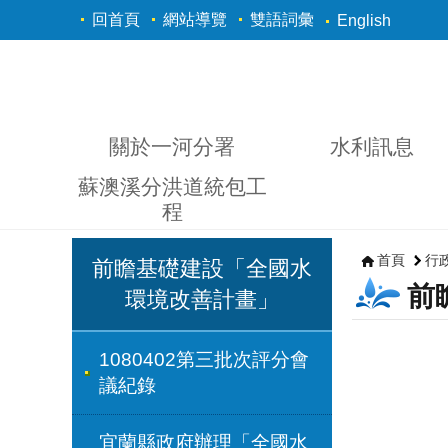
跳到主要內容區塊
回首頁
網站導覽
雙語詞彙
English
關於一河分署
水利訊息
蘇澳溪分洪道統包工
程
首頁
行
前瞻基礎建設「全國水
前
環境改善計畫」
1080402第三批次評分會
議紀錄
宜蘭縣政府辦理「全國水