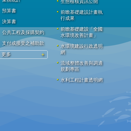
生態檢核資訊公開
預算書
前瞻基礎建設計畫執
行成果
決算書
前瞻基礎建設「全國
公共工程及採購契約
水環境改善計畫」
支付或接受之補助款
水環境建設行政透明
網
更多
流域整體改善與調適
規劃專區
水利工程計畫透明網