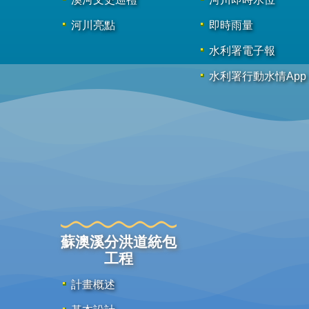
河川亮點
即時雨量
水利署電子報
水利署行動水情App
蘇澳溪分洪道統包
工程
計畫概述