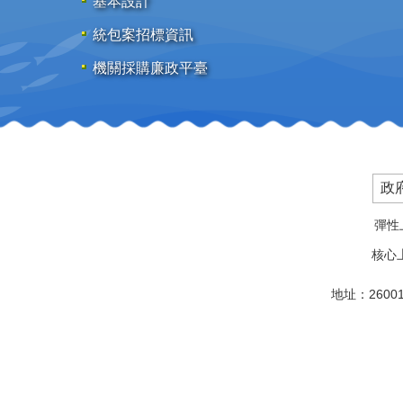
基本設計
統包案招標資訊
機關採購廉政平臺
政
彈性上
核心上
地址：2600