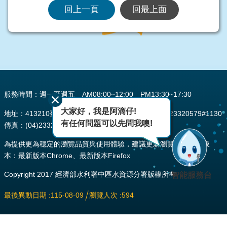
回上一頁
回最上面
:::
服務時間：週一至週五 AM08:00~12:00 PM13:30~17:30
大家好，我是阿滴仔!
地址：413210臺中市霧峰區峰堤路195號 電話：(04)23320579#1130
有任何問題可以先問我噢!
傳真：(04)2332-0484
為提供更為穩定的瀏覽品質與使用體驗，建議更新瀏覽器至以下版
本：最新版本Chrome、最新版本Firefox
Copyright 2017 經濟部水利署中區水資源分署版權所有
智能服務台
最後異動日期
115-08-09
瀏覽人次
594