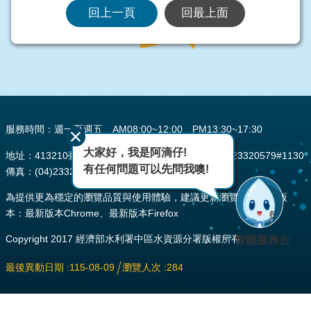
回上一頁
回最上面
:::
服務時間：週一至週五 AM08:00~12:00 PM13:30~17:30
大家好，我是阿滴仔!
地址：413210臺中市霧峰區峰堤路195號 電話：(04)23320579#1130
有任何問題可以先問我噢!
傳真：(04)2332-0484
為提供更為穩定的瀏覽品質與使用體驗，建議更新瀏覽器至以下版
本：最新版本Chrome、最新版本Firefox
Copyright 2017 經濟部水利署中區水資源分署版權所有
智能服務台
最後異動日期
115-08-09
瀏覽人次
284