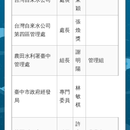
台灣自來水公司
處長
東
穎
張
台灣自來水公司
處長
煥
第四區管理處
獎
謝
農田水利署臺中
組長
明
管理組
管理處
陽
林
臺中市政府經發
專門
敏
局
委員
棋
許