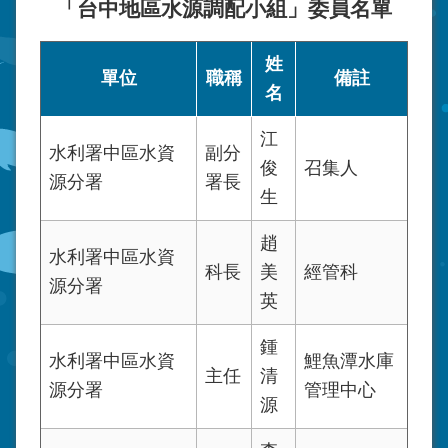
「台中地區水源調配小組」委員名單
姓
單位
職稱
備註
名
江
水利署中區水資
副分
俊
召集人
源分署
署長
生
趙
水利署中區水資
科長
美
經管科
源分署
英
鍾
水利署中區水資
鯉魚潭水庫
主任
清
源分署
管理中心
源