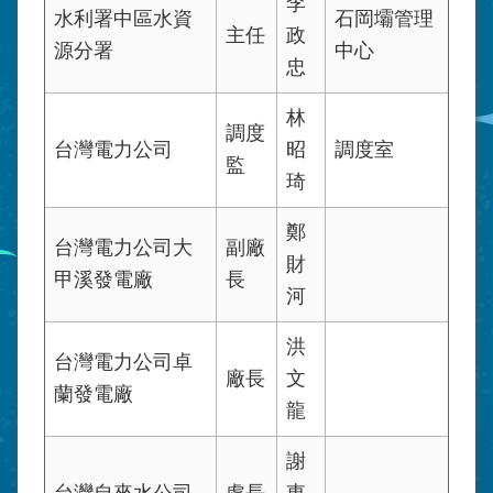
李
水利署中區水資
石岡壩管理
主任
政
源分署
中心
忠
林
調度
台灣電力公司
昭
調度室
監
琦
鄭
台灣電力公司大
副廠
財
甲溪發電廠
長
河
洪
台灣電力公司卓
廠長
文
蘭發電廠
龍
謝