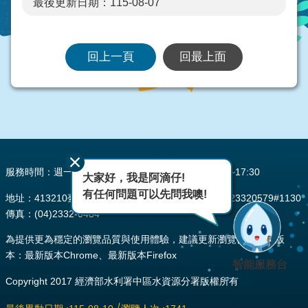
最後更新日期：115-08-07
回上一頁
回最上面
:::
服務時間：週一至週五 AM08:00~12:00 PM13:30~17:30
大家好，我是阿滴仔!
有任何問題可以先問我噢!
地址：413210臺中市霧峰區峰堤路195號 電話：(04)23320579#1130
傳真：(04)2332-0484
為提供更為穩定的瀏覽品質與使用體驗，建議更新瀏覽器至以下版
本：最新版本Chrome、最新版本Firefox
智能服務台
Copyright 2017 經濟部水利署中區水資源分署版權所有