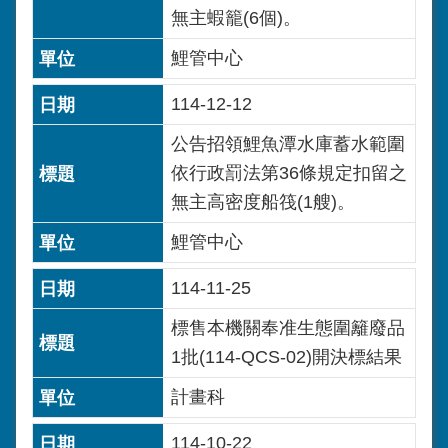
無主蝦籠(6個)。
鯉管中心
114-12-12
公告招領鯉魚潭水庫蓄水範圍
依行政罰法第36條規定扣留之
無主高密度船筏(1艘)。
鯉管中心
114-11-25
標售本機關奉准生態圍籬廢品
1批(114-QCS-02)開決標結果
計畫科
114-10-22