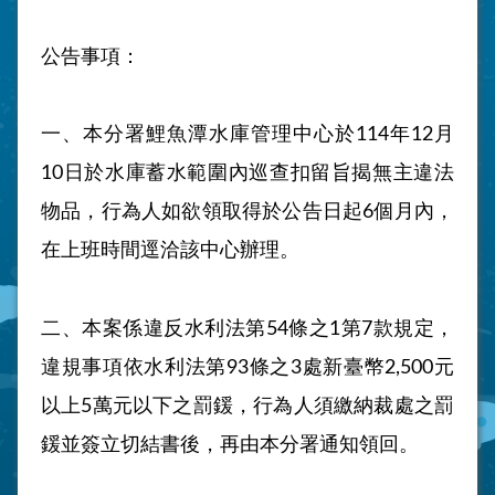
公告事項：
一、本分署鯉魚潭水庫管理中心於
114
年
12
月
10
日於水庫蓄水範圍內巡查扣留旨揭無主違法
物品，行為人如欲領取得於公告日起
6
個月內，
在上班時間逕洽該中心辦理。
二、本案係違反水利法第
54
條之
1
第
7
款規定，
違規事項依水利法第
93
條之
3
處新臺幣
2,500
元
以上
5
萬元以下之罰鍰，行為人須繳納裁處之罰
鍰並簽立切結書後，再由本分署通知領回。