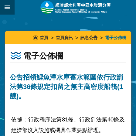
跳到主要內容區塊
:::
_
:::
:::
首頁
首頁資訊
訊息公告
電子公佈欄
電子公佈欄
公告招領鯉魚潭水庫蓄水範圍依行政罰
法第36條規定扣留之無主高密度船筏(1
艘)。
依據：行政程序法第
81
條、行政罰法第
40
條及
經濟部沒入設施或機具作業要點辦理。