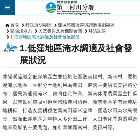
跳到主要內容區塊
首頁
行政透明專區
流域整體改善與調適規劃專區
蘭陽溪水系
民眾參與及跨機關會議
拜訪訪談
1.低窪地區淹水調適及社會發展狀況
1.低窪地區淹水調適及社會發
展狀況
蘭陽溪流域之低窪地區主要位於壯圍鄉美福村、新南村，屬於
易淹水地區，大部分土地利用為農田，聚落主要沿著美福路分
布，居民為適應淹水，會將住宅墊高。新南休閒農業區主打瓜
果，以南瓜列車吸引遊客體驗農村旅遊。新南地區的有青農駐
地耕耘，打造友善耕種之新南田董米品牌，營造水田為水鳥餐
桌。然而低窪地區之年輕人多外出工作，人口老化問題嚴重為
地區發展的主要問題。如壯圍鄉新南村、美福村等。