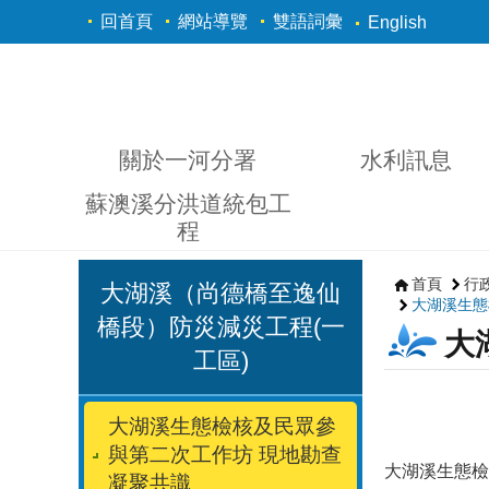
跳到主要內容區塊
回首頁
網站導覽
雙語詞彙
English
關於一河分署
水利訊息
蘇澳溪分洪道統包工
程
首頁
行
大湖溪（尚德橋至逸仙
大湖溪生態
橋段）防災減災工程(一
大
工區)
大湖溪生態檢核及民眾參
與第二次工作坊 現地勘查
大湖溪生態檢
凝聚共識