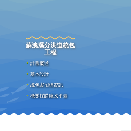
蘇澳溪分洪道統包
工程
計畫概述
基本設計
統包案招標資訊
機關採購廉政平臺