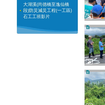
大湖溪(尚德橋至逸仙橋
段)防災減災工程(一工區)
石工工班影片