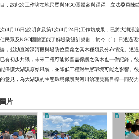
目，故此次工作坊在地民眾與
NGO
團體參與踴躍，立法委員陳
次
(4
月
16
日
)
說明會及第
1
次
(4
月
24
日
)
工作坊成果，已將大湖溪
使民眾及
NGO
團體更能了解堤防設計規劃，於今（
1
）日透過現
論，並勘查濬深河段與堤防位置處之喬木種類及分布情況。透過
已有初步共識，未來工程可能影響需保護之喬木也一併記錄，後
能保護大湖溪原始風貌，並降低工程對生態環境可能之影響。後
的意見，為大湖溪的生態環境保護與河川治理雙贏目標一同努力
圖片