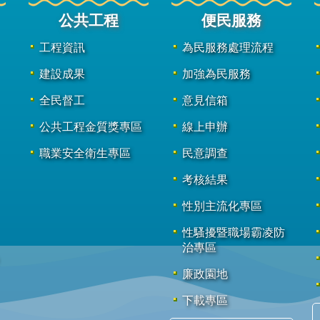
公共工程
便民服務
工程資訊
為民服務處理流程
建設成果
加強為民服務
全民督工
意見信箱
公共工程金質獎專區
線上申辦
職業安全衛生專區
民意調查
考核結果
性別主流化專區
性騷擾暨職場霸凌防
治專區
廉政園地
下載專區