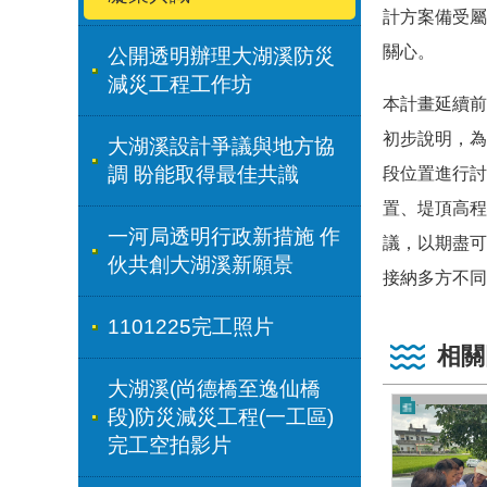
計方案備受屬
關心。
公開透明辦理大湖溪防災
減災工程工作坊
本計畫延續前
初步說明，為
大湖溪設計爭議與地方協
調 盼能取得最佳共識
段位置進行討
置、堤頂高程
一河局透明行政新措施 作
議，以期盡可
伙共創大湖溪新願景
接納多方不同
1101225完工照片
相關
大湖溪(尚德橋至逸仙橋
段)防災減災工程(一工區)
完工空拍影片