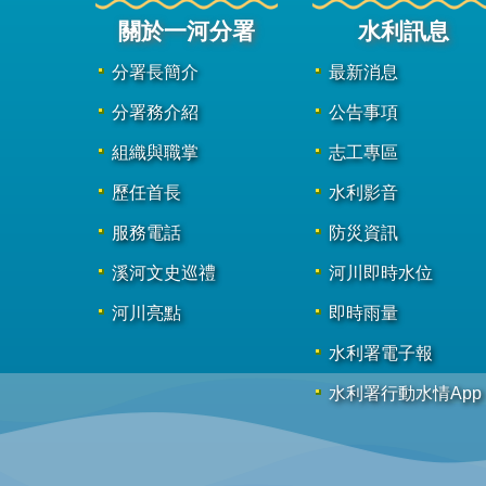
關於一河分署
水利訊息
分署長簡介
最新消息
分署務介紹
公告事項
組織與職掌
志工專區
歷任首長
水利影音
服務電話
防災資訊
溪河文史巡禮
河川即時水位
河川亮點
即時雨量
水利署電子報
水利署行動水情App