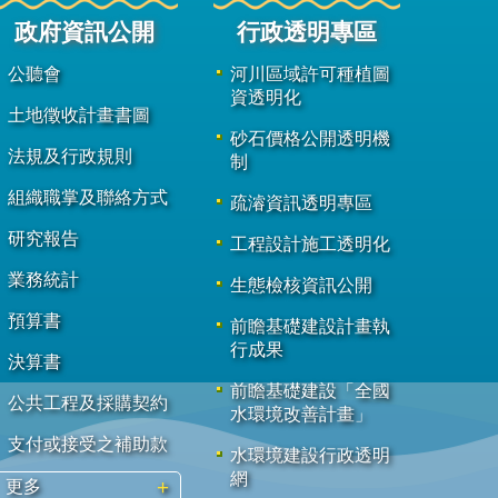
政府資訊公開
行政透明專區
公聽會
河川區域許可種植圖
資透明化
土地徵收計畫書圖
砂石價格公開透明機
法規及行政規則
制
組織職掌及聯絡方式
疏濬資訊透明專區
研究報告
工程設計施工透明化
業務統計
生態檢核資訊公開
預算書
前瞻基礎建設計畫執
行成果
決算書
前瞻基礎建設「全國
公共工程及採購契約
水環境改善計畫」
支付或接受之補助款
水環境建設行政透明
網
更多