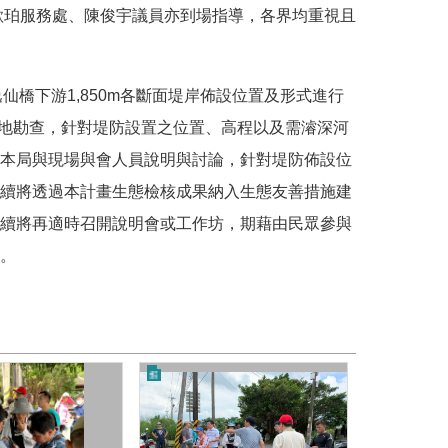
歐珀服務處、陳俊宇議員亦到場指導，各界均重視且
逸仙橋下游
1,850m
各斷面堤岸佈設位置及形式進行
地勘查，針對堤防設置之位置、高程以及需濬深河
本局與現場與會人員說明與討論，針對堤防佈設位
續將透過本計畫生態檢核成果納入生態友善措施建
續將再適時召開說明會或工作坊，期藉由民眾參與
。