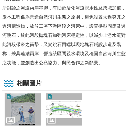
所討論之河道兩岸串聯，有助於活化河道親水性及跨域加值，
爰本工程係為營造自然河川生態之原則，避免設置太過突兀之
過河構造物，故於工區下游區段之河床中，設置拱型固床及過
河跳石，於此河段拋塊石加強河床穩定性，以減少上游水流對
此河段帶來之衝擊，又於跳石兩端以現地塊石鋪設步道及階
梯，兼具連結兩岸、營造該區間親水環境及穩固自然河川生態
之功能，並創造出公私協力、與民合作之新願景。
相關圖片